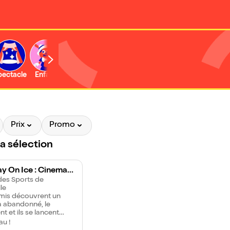
b
pectacle
Enfant
Concert
Activité
Prix
Promo
la sélection
y On Ice : Cinema o
ms | Marseille
des Sports de
le
amis découvrent un
 abandonné, le
t et ils se lancent
a production de leurs
u !
ms. Cinema of