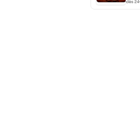
dès 24
Dreams
comme 
d'amiti
réussit
relatio
par la
cinéma
inoubl
Dreams
genres 
romance
du char
des su