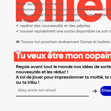
Parce qu’elle te permet de :
✔ découvrir les sorties autour du thème Danse et ba
✔ t’appuyer sur les meilleures ventes et les meille
✔ profiter des promotions en cours
✔ repérer des nouveautés et des pépites
✔ trouver rapidement une sortie disponible ce soir
🎟️ Trouve ton prochain événement Danse et ballets
Que tu sois curieux, habitué des sorties culturelles
Tu veux être mon copain
👉 Parcours la sélection et réserve l’événement qui 
Reçois avant tout le monde nos idées de sortie
nouveautés et les réduc' !
A toi de jouer pour impressionner ta moitié, ta
ou ta tribu !
Adresse email pour la newsletter