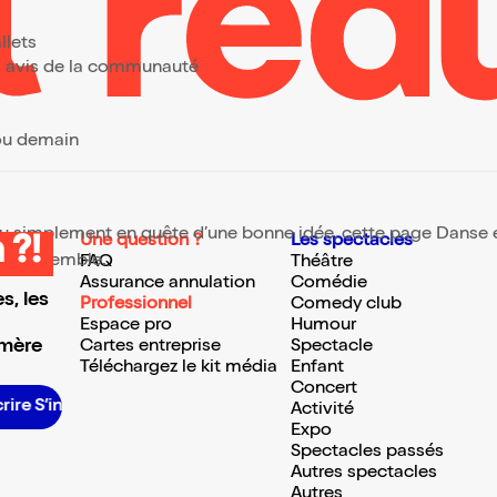
llets
urs avis de la communauté
 ou demain
 ou simplement en quête d’une bonne idée, cette page Danse et 
Une question ?
Les spectacles
 ?!
te ressemble.
FAQ
Théâtre
Assurance annulation
Comédie
s, les
Professionnel
Comedy club
Espace pro
Humour
 mère
Cartes entreprise
Spectacle
Téléchargez le kit média
Enfant
Concert
S’inscrire S’inscrire S’inscrire S’inscrire S’inscrire S’inscrire S’inscrire S’inscrire S’inscrire S’inscrire S’inscrire S’inscrire
Activité
Expo
Spectacles passés
Autres spectacles
Autres