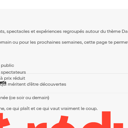
ts, spectacles et expériences regroupés autour du thème Dans
demain ou pour les prochaines semaines, cette page te permet d
e public
s spectateurs
à prix réduit
ets
s qui méritent d’être découvertes
anée (ce soir ou demain)
, ce qui plaît et ce qui vaut vraiment le coup.