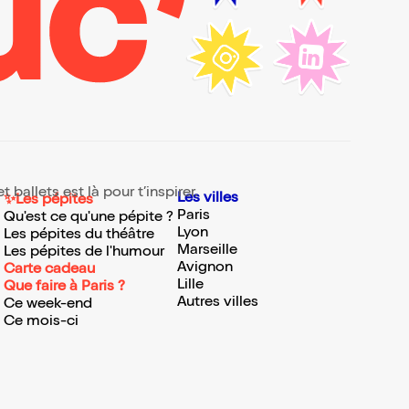
ballets est là pour t’inspirer.
Les villes
✨Les pépites
Paris
Qu'est ce qu'une pépite ?
Lyon
Les pépites du théâtre
Marseille
Les pépites de l'humour
Avignon
Carte cadeau
Lille
Que faire à Paris ?
Autres villes
Ce week-end
Ce mois-ci