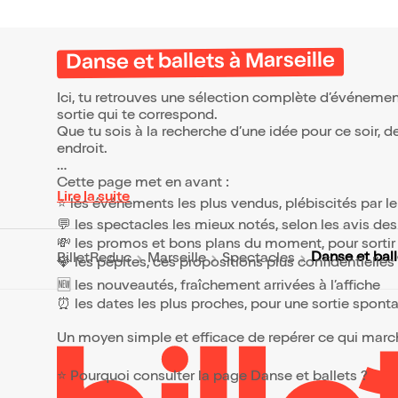
Danse et ballets à Marseille
Ici, tu retrouves une sélection complète d’événemen
sortie qui te correspond.
Que tu sois à la recherche d’une idée pour ce soir, 
endroit.
Cette page met en avant :
Lire la suite
⭐ les événements les plus vendus, plébiscités par l
💬 les spectacles les mieux notés, selon les avis de
💸 les promos et bons plans du moment, pour sortir 
Danse et ball
BilletReduc
Marseille
Spectacles
💎 les pépites, ces propositions plus confidentielle
🆕 les nouveautés, fraîchement arrivées à l’affiche
⏰ les dates les plus proches, pour une sortie spont
Un moyen simple et efficace de repérer ce qui marche
⭐ Pourquoi consulter la page Danse et ballets ?