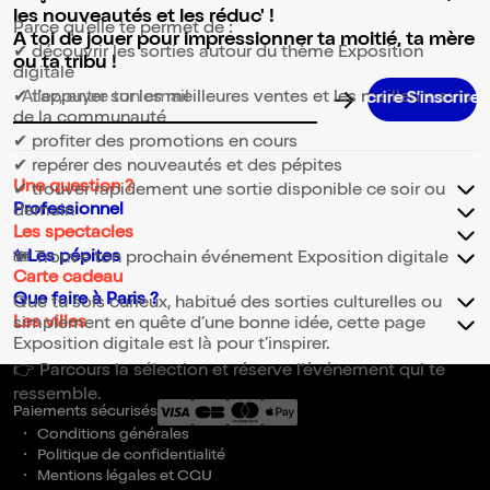
les nouveautés et les réduc' !
Parce qu’elle te permet de :
A toi de jouer pour impressionner ta moitié, ta mère
✔ découvrir les sorties autour du thème Exposition
ou ta tribu !
digitale
✔ t’appuyer sur les meilleures ventes et les meilleurs avis
Adresse email pour la newsletter
de la communauté
✔ profiter des promotions en cours
✔ repérer des nouveautés et des pépites
Une question ?
✔ trouver rapidement une sortie disponible ce soir ou
Professionnel
demain
Les spectacles
✨Les pépites
🎟️ Trouve ton prochain événement Exposition digitale
Carte cadeau
Que faire à Paris ?
Que tu sois curieux, habitué des sorties culturelles ou
Les villes
simplement en quête d’une bonne idée, cette page
Exposition digitale est là pour t’inspirer.
👉 Parcours la sélection et réserve l’événement qui te
ressemble.
Paiements sécurisés
Conditions générales
Politique de confidentialité
Mentions légales et CGU