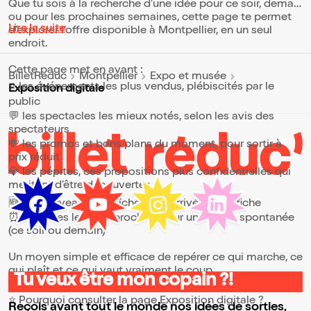
Que tu sois à la recherche d’une idée pour ce soir, demain
ou pour les prochaines semaines, cette page te permet
Lire la suite
d’explorer l’offre disponible à Montpellier, en un seul
endroit.
Cette page met en avant :
BilletReduc
Montpellier
Expo et musée
⭐ les événements les plus vendus, plébiscités par le
Exposition digitale
public
💬 les spectacles les mieux notés, selon les avis des
spectateurs
💸 les promos et bons plans du moment, pour sortir à
prix réduit
💎 les pépites, ces propositions plus confidentielles qui
méritent d’être découvertes
🆕 les nouveautés, fraîchement arrivées à l’affiche
⏰ les dates les plus proches, pour une sortie spontanée
(ce soir ou demain)
Un moyen simple et efficace de repérer ce qui marche, ce
qui plaît et ce qui vaut vraiment le coup.
Tu veux être mon copain ?!
⭐ Pourquoi consulter la page Exposition digitale ?
Reçois avant tout le monde nos idées de sorties,