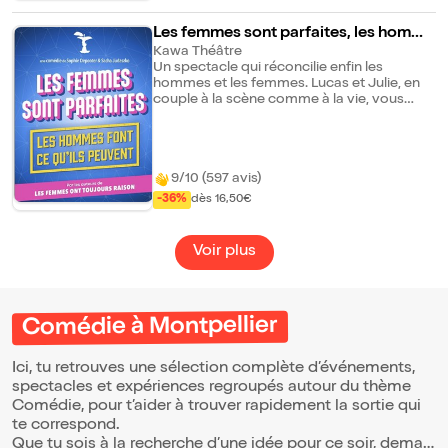
Les femmes sont parfaites, les homme
s font ce qu'ils peuvent
Kawa Théâtre
Un spectacle qui réconcilie enfin les
hommes et les femmes. Lucas et Julie, en
couple à la scène comme à la vie, vous
donnent toutes les astuces pour mieux
communiquer, comprendre et supporter
l'autre sexe. Car oui, nous n'avons pas les
mêmes attentes. Les femmes rêvent que
9/10 (597 avis)
leurs maris les écoutent plus. Les hommes
rêvent que leurs femmes parlent moins.
-36%
dès 16,50€
Mesdames, vous êtes garanties qu'en
sortant de ce spectacle, les hommes vous
verront comme des super-héroïnes. Quant
Voir plus
à vous Messieurs, soyez assurés qu'en
sortant, les femmes vous trouveront
irrésistibles. Et les célibataires, vous allez
tellement en apprendre, que vous n'allez
Comédie à Montpellier
pas le rester. Un show qui va vous donner
du " bonheur " (Nom masculin). Et de la "
Joie de vivre " (Nom féminin). Cette pièce
Ici, tu retrouves une sélection complète d’événements,
est la suite du spectacle à succès "Les
spectacles et expériences regroupés autour du thème
femmes ont toujours raison". Il n'est pas
nécessaire d'avoir vu l'autre pour voir celui-
Comédie, pour t’aider à trouver rapidement la sortie qui
ci. En revanche une fois que vous avez vu
te correspond.
l'un des deux, vous ne pourrez pas vous
Que tu sois à la recherche d’une idée pour ce soir, demain