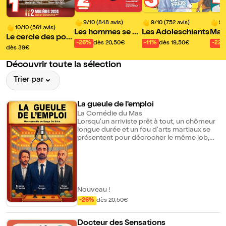
2
3
1
9/10 (848 avis)
9/10 (752 avis)
9/
10/10 (561 avis)
Les hommes se ca
Les Adoleschiants
Mari
Le cercle des poèt
chent pour mentir
ring
-26%
dès 20,50€
-11%
dès 19,50€
-22
es disparus
dès 39€
Découvrir toute la sélection
Trier par
La gueule de l'emploi
La Comédie du Mas
Lorsqu'un arriviste prêt à tout, un chômeur
longue durée et un fou d'arts martiaux se
présentent pour décrocher le même job,
tout peut arriver ! Le pire et surtout le rire.
Moqueries, complots et rebondissements
s'enchaînent avec humour. Ne manquez
pas cette comédie portée par trois
comédiens déjantés ! Et vous ? Jusqu'où
iriez-vous pour avoir le job ?
Nouveau !
-26%
dès 20,50€
Docteur des Sensations