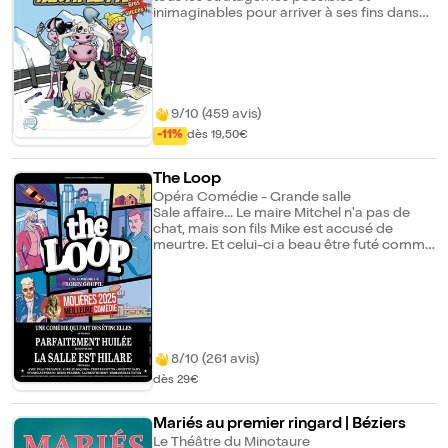
inimaginables pour arriver à ses fins dans
les plus brefs délais. Mais une avalanche va
changer le cours de son scénario et la
contraindre à passer le week-end avec ce
"prétendu couillon de classe internationale
au pays des bouseux".
9/10 (459 avis)
-11%
dès 19,50€
The Loop
Opéra Comédie - Grande salle
Sale affaire... Le maire Mitchel n'a pas de
chat, mais son fils Mike est accusé de
meurtre. Et celui-ci a beau être futé comme
un bison, toutes les preuves l'accablent.
Défendu par l'avocate véreuse de la famille,
va-t-il s'en sortir face aux assauts répétés
de Douglas et Carrie, deux flics
incorruptibles bien décidés à le faire
tomber ? La théorie du Chaos dit qu'un
battement d'ailes de papillon en Sicile peut
8/10 (261 avis)
provoquer une tempête au Kansas. Les
dès 29€
quatre protagonistes vont l'éprouver,
enfermés dans une boucle temporelle aux
allures de tempête délirante. C'était pas le
Mariés au premier ringard | Béziers
jour pour arrêter l'arabica...
Le Théâtre du Minotaure