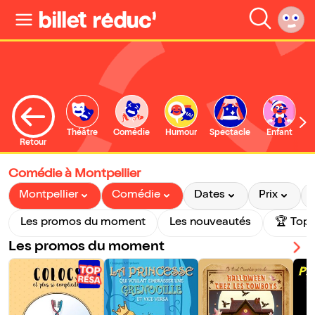
Théâtre
Comédie
Humour
Spectacle
Enfant
Retour
Comédie à Montpellier
Montpellier
Comédie
Dates
Prix
Les promos du moment
Les nouveautés
🏆 Top 
Les promos du moment