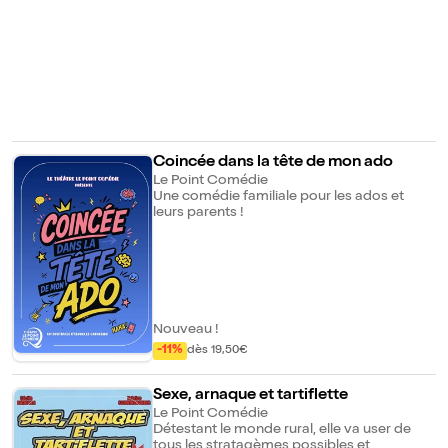
permettront de réaliser ces rêves... Jusqu'à
ce que Nounours lui même accompagne
Patapon en chanson jusqu'au bout de son
rêve. Une douce comédie musicale pour
les tous petits comme pour les grands.
Coincée dans la tête de mon ado
Le Point Comédie
Une comédie familiale pour les ados et
leurs parents !
Nouveau !
-11%
dès 19,50€
Sexe, arnaque et tartiflette
Le Point Comédie
Détestant le monde rural, elle va user de
tous les stratagèmes possibles et