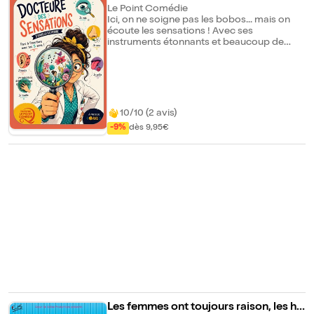
Le Point Comédie
Ici, on ne soigne pas les bobos... mais on
écoute les sensations ! Avec ses
instruments étonnants et beaucoup de
curiosité, elle explore avec les enfants ce
que l'on peut voir, entendre, toucher, sentir
et ressentir. Au fil des expériences et des
surprises, chacun.e devient explorateur et
exploratrice puis expert.e de ses propres
sensations.
10/10 (2 avis)
-9%
dès 9,95€
Les femmes ont toujours raison, les ho