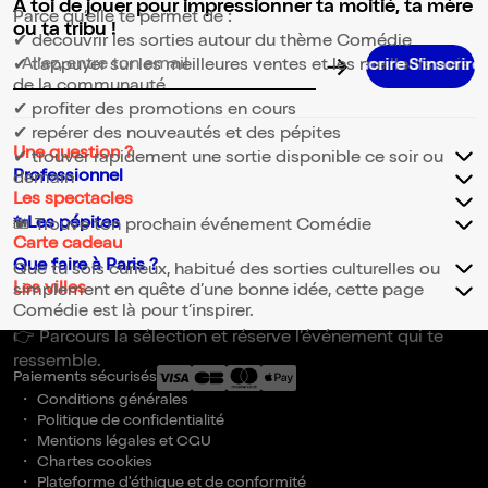
A toi de jouer pour impressionner ta moitié, ta mère
Parce qu’elle te permet de :
ou ta tribu !
✔ découvrir les sorties autour du thème Comédie
✔ t’appuyer sur les meilleures ventes et les meilleurs avis
S’inscrire S’inscrire S’inscrire S’inscrire S’insc
Adresse email pour la newsletter
de la communauté
✔ profiter des promotions en cours
✔ repérer des nouveautés et des pépites
Une question ?
✔ trouver rapidement une sortie disponible ce soir ou
Professionnel
demain
Les spectacles
✨Les pépites
🎟️ Trouve ton prochain événement Comédie
Carte cadeau
Que faire à Paris ?
Que tu sois curieux, habitué des sorties culturelles ou
Les villes
simplement en quête d’une bonne idée, cette page
Comédie est là pour t’inspirer.
👉 Parcours la sélection et réserve l’événement qui te
ressemble.
Paiements sécurisés
Conditions générales
Politique de confidentialité
Mentions légales et CGU
Chartes cookies
Plateforme d'éthique et de conformité