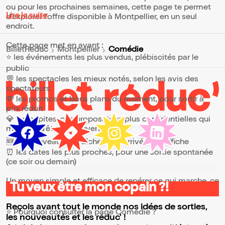
empêcher de voir l'autre.
ou pour les prochaines semaines, cette page te permet
Lire la suite
d’explorer l’offre disponible à Montpellier, en un seul
endroit.
Cette page met en avant :
Comédie
BilletReduc
Montpellier
⭐ les événements les plus vendus, plébiscités par le
public
💬 les spectacles les mieux notés, selon les avis des
spectateurs
💸 les promos et bons plans du moment, pour sortir à
prix réduit
💎 les pépites, ces propositions plus confidentielles qui
méritent d’être découvertes
🆕 les nouveautés, fraîchement arrivées à l’affiche
⏰ les dates les plus proches, pour une sortie spontanée
(ce soir ou demain)
Un moyen simple et efficace de repérer ce qui marche, ce
Tu veux être mon copain ?!
qui plaît et ce qui vaut vraiment le coup.
Reçois avant tout le monde nos idées de sorties,
⭐ Pourquoi consulter la page Comédie ?
les nouveautés et les réduc' !