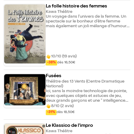
La folle histoire des femmes
Kawa Théâtre
Un voyage dans l'univers de la femme. Un
spectacle sur le bonheur d'être femme
mais également un joli mélange d'humour
et d'histoire raconté avec une franchise
décapante. Mais aussi instructif au travers
des scènes de la vie quotidienne qui
retracent, pour vous, l'évolution de la
condition féminine en France de 1944 à nos
jours.
10/10 (19 avis)
-36%
dès 16,50€
Fusées
Théâtre des 13 Vents (Centre Dramatique
National)
Ici, sans la moindre technologie de pointe,
avec quelques objets et astuces de jeu,
deux grands garçons et une " intelligence
artificielle " en chair et en os nous invitent
8/10 (2 avis)
dans l'espace intersidéral où ils sont
-31%
dès 18,50€
manifestement coincés. Probablement en
orbite. Ils nous racontent la conquête
spatiale, ses espoirs et ses déboires, des
Le Klassico de l'impro
origines de l'univers à nos jours, et assistent
Kawa Théâtre