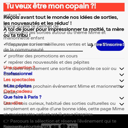
Tu veux être mon copain ?!
⭐ Pourquoi consulter la page Mime et marionnette
enfant ?
Reçois avant tout le monde nos idées de sorties,
les nouveautés et les réduc' !
Parce qu’elle te permet de :
A toi de jouer pour impressionner ta moitié, ta mère
✔ découvrir les sorties autour du thème Mime et
ou ta tribu !
marionnette enfant
✔ t’appuyer sur les meilleures ventes et les meilleurs avis
Adresse email pour la newsletter
de la communauté
✔ profiter des promotions en cours
✔ repérer des nouveautés et des pépites
Une question ?
✔ trouver rapidement une sortie disponible ce soir ou
Professionnel
demain
Les spectacles
✨Les pépites
🎟️ Trouve ton prochain événement Mime et marionnette
Carte cadeau
enfant
Que faire à Paris ?
Les villes
Que tu sois curieux, habitué des sorties culturelles ou
simplement en quête d’une bonne idée, cette page Mime
et marionnette enfant est là pour t’inspirer.
👉 Parcours la sélection et réserve l’événement qui te
Paiements sécurisés