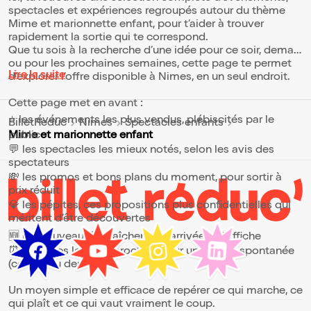
spectacles et expériences regroupés autour du thème
Mime et marionnette enfant, pour t’aider à trouver
rapidement la sortie qui te correspond.
Que tu sois à la recherche d’une idée pour ce soir, demain
ou pour les prochaines semaines, cette page te permet
Lire la suite
d’explorer l’offre disponible à Nimes, en un seul endroit.
Cette page met en avant :
⭐ les événements les plus vendus, plébiscités par le
BilletReduc
Nimes
Spectacles enfants
public
Mime et marionnette enfant
💬 les spectacles les mieux notés, selon les avis des
spectateurs
💸 les promos et bons plans du moment, pour sortir à
prix réduit
💎 les pépites, ces propositions plus confidentielles qui
méritent d’être découvertes
🆕 les nouveautés, fraîchement arrivées à l’affiche
⏰ les dates les plus proches, pour une sortie spontanée
(ce soir ou demain)
Un moyen simple et efficace de repérer ce qui marche, ce
qui plaît et ce qui vaut vraiment le coup.