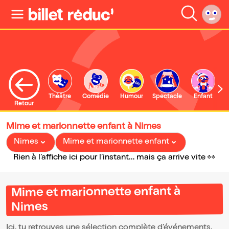
Théâtre
Comédie
Humour
Spectacle
Enfant
Retour
Mime et marionnette enfant à Nimes
Nimes
Mime et marionnette enfant
Rien à l’affiche ici pour l’instant… mais ça arrive vite 👀
Mime et marionnette enfant à
Nimes
Ici, tu retrouves une sélection complète d’événements,