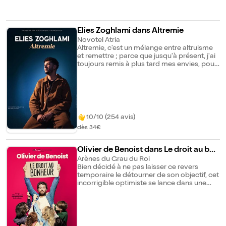
Elies Zoghlami dans Altremie
Novotel Atria
Altremie, c'est un mélange entre altruisme
et remettre ; parce que jusqu'à présent, j'ai
toujours remis à plus tard mes envies, pour
faire passer les autres en premier. C'est
d'ailleurs pour ça que j'ai été infirmier. Je
vais te parler de ce parcours justement
dans le milieu hospitalier, mais pas que.
Altremie, ça définit aussi ce que j'ai
parcouru dans mes relations sentimentales,
10/10 (254 avis)
avec mes amis et avec ma famille... C'est
dès 34€
drôle, parfois touchant, souvent les deux.
Tu vas rire, peut-être pleurer, mais surtout,
on va passer un vrai moment ensemble. Et
Olivier de Benoist dans Le droit au bon
cette fois, je le remets pas à plus tard.
heur
Arènes du Grau du Roi
Bien décidé à ne pas laisser ce revers
temporaire le détourner de son objectif, cet
incorrigible optimiste se lance dans une
quête éperdue de la félicité. La morale de
ce mémorable voyage initiatique pourrait,
selon lui, se résumer ainsi : "Pour vivre
heureux, vivons cachés certes, mais surtout
loin de sa femme et de ses enfants."