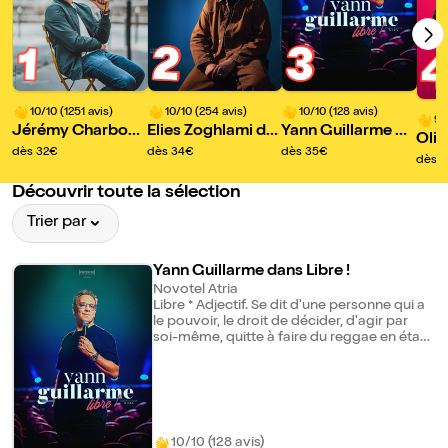
2
3
1
10/10 (1251 avis)
10/10 (254 avis)
10/10 (128 avis)
9/
Jérémy Charbonn
Elies Zoghlami da
Yann Guillarme da
Oliv
el dans Seul tout
ns Altremie
ns Libre !
dès 32€
dès 34€
dès 35€
dans
dès 
onh
Découvrir toute la sélection
Trier par
Yann Guillarme dans Libre !
Novotel Atria
Libre * Adjectif. Se dit d'une personne qui a
le pouvoir, le droit de décider, d'agir par
soi-même, quitte à faire du reggae en étant
blanc et chanter Babylon veut nous
censurer alors qu'on ne sait pas ce qu'est
Babylone ! Libre de porter des lunettes
fumées, d'être en couple depuis 20 ans
avec, avec qui... déjà ? Libre d'être de
gauche tout en espérant devenir riche pour
10/10 (128 avis)