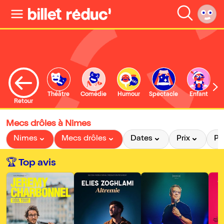
Théâtre
Comédie
Humour
Spectacle
Enfant
Retour
Mecs drôles à Nimes
Nimes
Mecs drôles
Dates
Prix
Pr
🏆 Top avis