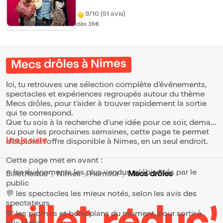
9/10 (51 avis)
dès 36€
Mecs drôles à Nimes
Ici, tu retrouves une sélection complète d’événements,
spectacles et expériences regroupés autour du thème
Mecs drôles, pour t’aider à trouver rapidement la sortie
qui te correspond.
Que tu sois à la recherche d’une idée pour ce soir, demain
ou pour les prochaines semaines, cette page te permet
Lire la suite
d’explorer l’offre disponible à Nimes, en un seul endroit.
Cette page met en avant :
⭐ les événements les plus vendus, plébiscités par le
Mecs drôles
BilletReduc
Nimes
Humour
public
💬 les spectacles les mieux notés, selon les avis des
spectateurs
💸 les promos et bons plans du moment, pour sortir à