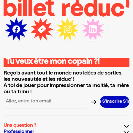
Tu veux être mon copain ?!
Reçois avant tout le monde nos idées de sorties,
les nouveautés et les réduc' !
A toi de jouer pour impressionner ta moitié, ta mère
ou ta tribu !
S’inscrire S’inscrir
Adresse email pour la newsletter
Une question ?
Professionnel