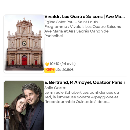
Ravel • Le Tombeau de Couperin M. 68 Igor
Stravinsky • L'Oiseau de Feu (arr. Tiffany
Poon)
Vivaldi : Les Quatre Saisons | Ave Mari
a et Airs sacrés
Eglise Saint Paul - Saint Louis
Programme : Vivaldi : Les Quatre Saisons
Ave Maria et Airs Sacrés Canon de
Pachelbel
10/10 (24 avis)
-36%
dès 20,50€
E. Bertrand, P. Amoyel, Quatuor Parisii
Salle Cortot
Le miracle Schubert Les confidences du
lied, la lumineuse Sonate Arpeggione et
l'incontournable Quintette à deux
violoncelles: Emmanuelle Bertrand, Pascal
Amoyel et le Quatuor Parisii nous convient à
un moment suspendu au coeur de l'univers
Schubertien. Entre ombre et lumière, ce
programme aussi intime que miraculeux