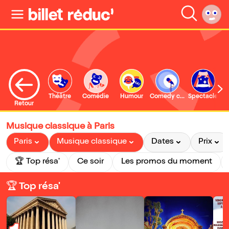
Théâtre
Comédie
Humour
Comedy club
Spectacle
Retour
Musique classique à Paris
Paris
Musique classique
Dates
Prix
🏆 Top résa'
Ce soir
Les promos du moment
🏆 Top résa'