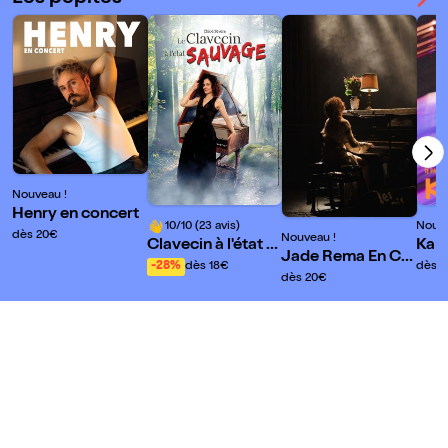
Nouveau !
Henry en concert
10/10 (23 avis)
Nouve
dès 20€
Nouveau !
Clavecin à l'état s
Kala
Jade Rema En Co
auvage
-28%
dès 18€
dès 
ncert
dès 20€