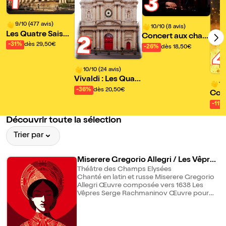
1
3
9/10 (477 avis)
10/10 (8 avis)
Les Quatre Saison
Concert aux chan
2
s de Vivaldi, Ave
-31%
dès 29,50€
delles : Chopin
-26%
dès 18,50€
Maria et Adagios
célèbres
10/10 (24 avis)
Vivaldi : Les Quatr
10
e Saisons | Ave Ma
-36%
dès 20,50€
Conc
ria et Airs sacrés
Pari
-11%
Découvrir toute la sélection
Trier par
Miserere Gregorio Allegri / Les Vêpres
Serge Rachmaninov
Théâtre des Champs Elysées
Chanté en latin et russe Miserere Gregorio
Allegri Œuvre composée vers 1638 Les
Vêpres Serge Rachmaninov Œuvre pour
choeur mixte composée en 1915 Choeur
Tenebrae Nigel Short | direction
Multirécompensé notamment en