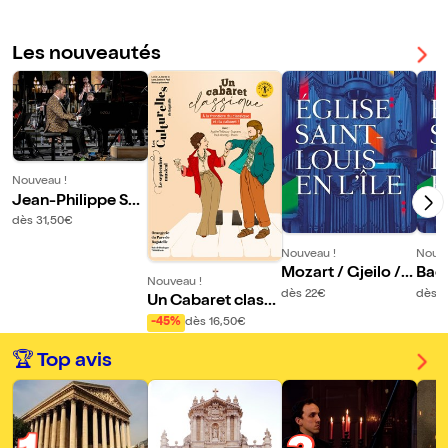
Les nouveautés
Nouveau !
Jean-Philippe Syl
vestre, récital de
dès 31,50€
piano
Nouveau !
Nouve
Mozart / Gjeilo /
Bach
Nouveau !
Haendel
dès 22€
dès 
Un Cabaret classi
que
-45%
dès 16,50€
🏆 Top avis