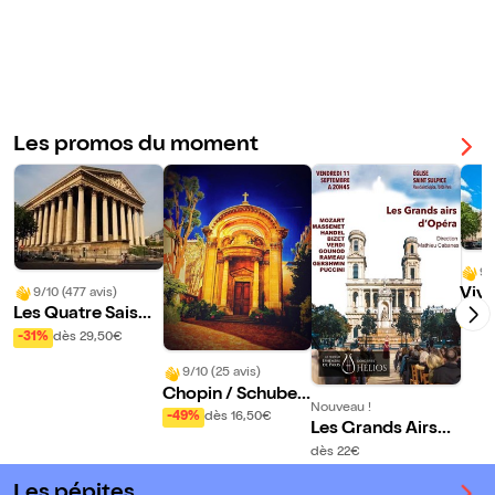
ve
usi
Ma
que
ria
de
et
Nui
Ad
t de
agi
Mo
os
zar
Les promos du moment
cél
t
èbr
es
9/
Viva
9/10 (477 avis)
Les Quatre Saison
Sai
-31%
s de Vivaldi, Ave
-31%
dès 29,50€
Maria et Adagios
9/10 (25 avis)
célèbres
Chopin / Schubert
Nouveau !
/ Satie / Beethove
-49%
dès 16,50€
Les Grands Airs
n / Debussy
d'Opéra
dès 22€
Les pépites