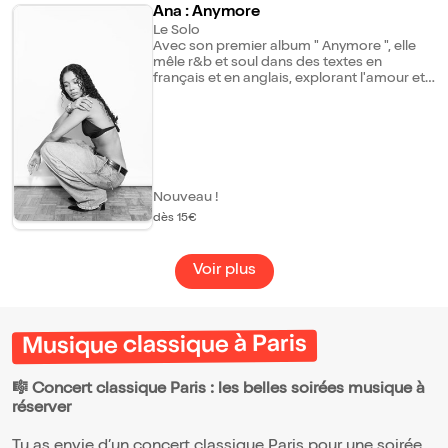
Ana : Anymore
Le Solo
Avec son premier album " Anymore ", elle
mêle r&b et soul dans des textes en
français et en anglais, explorant l'amour et
l'affirmation de soi. Le titre éponyme
marque un véritable tournant dans sa vie,
symbole d'un nouveau départ. Portée par
une voix chaude et un flow limpide,
entourée de musiciens, Ana promet un
show soul puissant et authentique avec de
nombreuses surprises.
Nouveau !
dès 15€
Voir plus
Musique classique à Paris
🎼 Concert classique Paris : les belles soirées musique à
réserver
Tu as envie d’un concert classique Paris pour une soirée