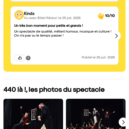
Kinda
10/10
Vu avec Billet Réduc'
le 25 juil. 2026
Un très bon moment pour petits et grands !
Vr
Un spectacle de qualité, mêlant humour, musique et culture !
Un
On n'a pas vu le temps passer !
No
la
Publié
le 26 juil. 2026
440 là !, les photos du spectacle