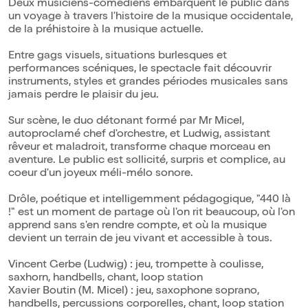
Deux musiciens-comédiens embarquent le public dans
un voyage à travers l'histoire de la musique occidentale,
de la préhistoire à la musique actuelle.
Entre gags visuels, situations burlesques et
performances scéniques, le spectacle fait découvrir
instruments, styles et grandes périodes musicales sans
jamais perdre le plaisir du jeu.
Sur scène, le duo détonant formé par Mr Micel,
autoproclamé chef d'orchestre, et Ludwig, assistant
rêveur et maladroit, transforme chaque morceau en
aventure. Le public est sollicité, surpris et complice, au
coeur d'un joyeux méli-mélo sonore.
Drôle, poétique et intelligemment pédagogique, "440 là
!" est un moment de partage où l'on rit beaucoup, où l'on
apprend sans s'en rendre compte, et où la musique
devient un terrain de jeu vivant et accessible à tous.
Vincent Gerbe (Ludwig) : jeu, trompette à coulisse,
saxhorn, handbells, chant, loop station
Xavier Boutin (M. Micel) : jeu, saxophone soprano,
handbells, percussions corporelles, chant, loop station