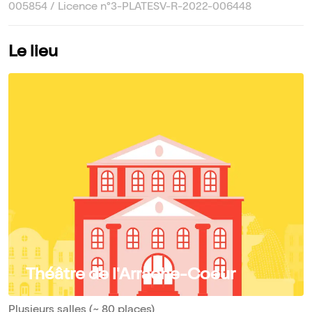
005854 / Licence n°3-PLATESV-R-2022-006448
Le lieu
Théâtre de l'Arrache-Coeur
Plusieurs salles (~ 80 places)