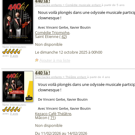
440 là !
Spectacles enfants > Comédie musicale enfant
à partir de 5 ans
Nous voilà plongés dans une odyssée musicale particip
clownesque !
Avec Vincent Gerbe, Xavier Boutin
Comédie Triomphe
,
Saint Etienne (
42
)
Non disponible
Note internautes:
Le dimanche 12 octobre 2025 à 00h00
avec
9 avis
Ajouter à ma liste
440 là !
Spectacles enfants > Théâtre enfant
à partir de 4 ans
Vous voilà plongés dans une odyssée musicale particip
clownesque !
De Vincent Gerbe, Xavier Boutin
Note internautes:
Avec Vincent Gerbe, Xavier Boutin
Kezaco Café Théâtre
,
avec
9 avis
Mâcon (
71
)
Non disponible
Du 11/02/2026 au 14/02/2026