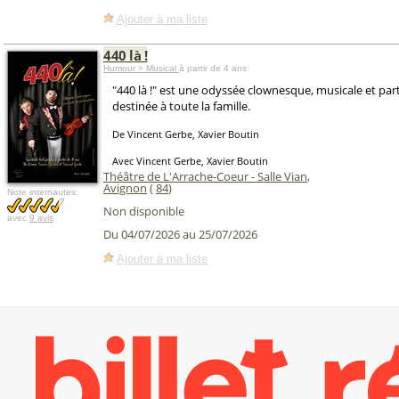
Ajouter à ma liste
440 là !
Humour > Musical
à partir de 4 ans
"440 là !" est une odyssée clownesque, musicale et part
destinée à toute la famille.
De Vincent Gerbe, Xavier Boutin
Avec Vincent Gerbe, Xavier Boutin
Théâtre de L'Arrache-Coeur - Salle Vian
,
Avignon
(
84
)
Note internautes:
Non disponible
avec
9 avis
Du 04/07/2026 au 25/07/2026
Ajouter à ma liste