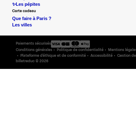
✨Les pépites
Carte cadeau
Que faire à Paris ?
Les villes
Paiements sécurisés
Conditions générales
Politique de confidentialité
Mentions légale
Plateforme d'éthique et de conformité
Accessibilité
Gestion de
billetreduc ©
2026