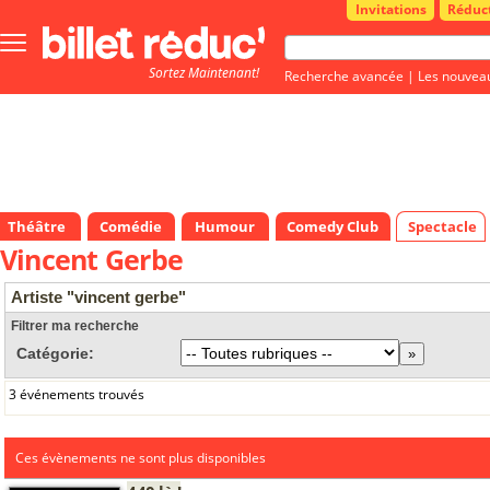
Invitations
Réduc
Bouton
menu
Sortez Maintenant!
principale
Recherche avancée
|
Les nouvea
Théâtre
Comédie
Humour
Comedy Club
Spectacle
Vincent Gerbe
Artiste "vincent gerbe"
Filtrer ma recherche
Catégorie:
3 événements trouvés
Ces évènements ne sont plus disponibles