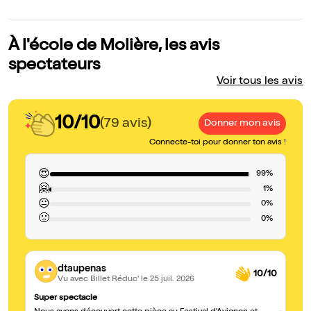
À l'école de Molière, les avis
spectateurs
Voir tous les avis
10/10
(79 avis)
Donner mon avis
Connecte-toi pour donner ton avis !
😍
99%
🤗
1%
😐
0%
🙁
0%
dtaupenas
10/10
Vu avec Billet Réduc'
le 25 juil. 2026
Super spectacle
Un