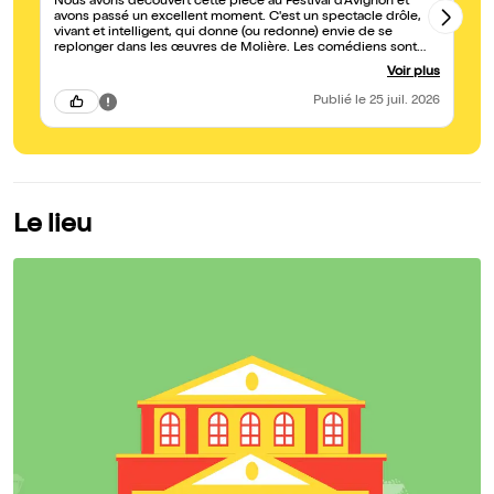
Nous avons découvert cette pièce au Festival d'Avignon et
Je
avons passé un excellent moment. C'est un spectacle drôle,
av
vivant et intelligent, qui donne (ou redonne) envie de se
qu
replonger dans les œuvres de Molière. Les comédiens sont
jo
remarquables et nous ont tellement séduits que nous avons eu
su
Voir plus
envie de rester pour assister à leur deuxième spectacle
me
programmé, Le Tour du monde en 60 minutes.
qu
Publié
le 25 juil. 2026
et
sp
no
in
fa
ex
da
ré
Le lieu
ex
gé
dé
monde e
n'
mo
Br