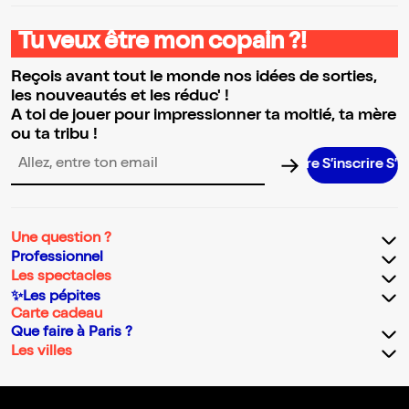
Tu veux être mon copain ?!
Reçois avant tout le monde nos idées de sorties,
les nouveautés et les réduc' !
A toi de jouer pour impressionner ta moitié, ta mère
ou ta tribu !
S’inscrire S’insc
Adresse email pour la newsletter
Une question ?
Professionnel
Les spectacles
✨Les pépites
Carte cadeau
Que faire à Paris ?
Les villes