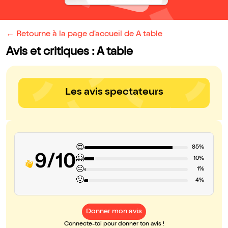
← Retourne à la page d'accueil de A table
Avis et critiques : A table
Les avis spectateurs
😍
85%
9/10
🤗
10%
😐
1%
🙁
4%
Donner mon avis
Connecte-toi pour donner ton avis !