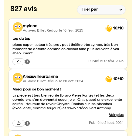
827 avis
mylene
10/10
Vu avec Billet Réduc'
le 16 févr. 2025
top du top
piece super ,acteur très pro , petit théâtre très sympa, très bon
moment de détente comme on devrait faire plus souvent à voir
absolument
Publié
le 17 févr. 2025
Alexisvilleurbanne
10/10
Vu avec Billet Réduc'
le 20 oct. 2024
Merci pour ce bon moment !
La pièce est très bien écrite (bravo Pierre Fontès) et les deux
comédiens s'en donnent à coeur joie ! On a passé une excellente
soirée ! Heureux de revoir Chrystel Rochas sur les planches
(excellente, comme toujours) et d'avoir découvert Anthony
Séraphin (talentueux). Merci aussi à l'équipe du Repaire de la
Voir plus
Comédie pour son accueil chaleureux. Je recommande vivement
"A table !!!" si vous voulez passer une belle soirée rigolade et voir
Publié
le 21 oct. 2024
de très bons comédiens.