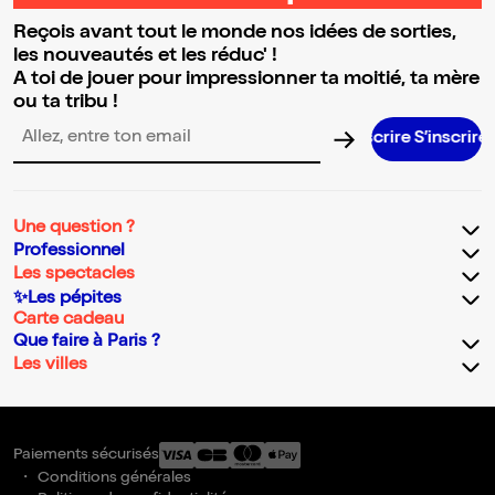
Reçois avant tout le monde nos idées de sorties,
les nouveautés et les réduc' !
A toi de jouer pour impressionner ta moitié, ta mère
ou ta tribu !
S’inscrir
Adresse email pour la newsletter
Une question ?
Professionnel
Les spectacles
✨Les pépites
Carte cadeau
Que faire à Paris ?
Les villes
Paiements sécurisés
Conditions générales