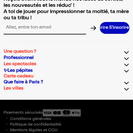
les nouveautés et les réduc' !
A toi de jouer pour impressionner ta moitié, ta mère
ou ta tribu !
S’inscrire
Adresse email pour la newsletter
Une question ?
Professionnel
Les spectacles
✨Les pépites
Carte cadeau
Que faire à Paris ?
Les villes
Paiements sécurisés
Conditions générales
Politique de confidentialité
Mentions légales et CGU