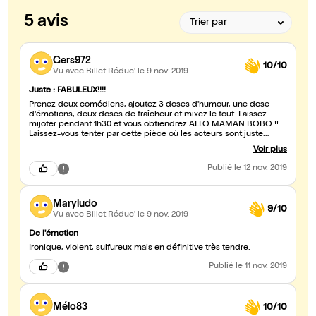
5 avis
Gers972
10/10
Vu avec Billet Réduc'
le 9 nov. 2019
Juste : FABULEUX!!!!
Prenez deux comédiens, ajoutez 3 doses d'humour, une dose
d'émotions, deux doses de fraîcheur et mixez le tout. Laissez
mijoter pendant 1h30 et vous obtiendrez ALLO MAMAN BOBO.!!
Laissez-vous tenter par cette pièce où les acteurs sont juste
fabuleux. Ils vous emmènent dans un tourbillon de rire et de
Voir plus
légèreté tout en abordant un sujet qui nous concerne tous les
relations enfant - parent! Je recommande vraiment cette pièce
Publié
le 12 nov. 2019
que je retournerai voir avec un immense plaisir!!! Un grand merci
aux acteurs auteurs Laurence GayPinelli et Aurélien Cavagna pour
m'avoir fait passer un excellent moment. Et merci aussi au café
Maryludo
théâtre Les Arts dans L'R de permettre à de tels talents de
9/10
s'exprimer!
Vu avec Billet Réduc'
le 9 nov. 2019
De l'émotion
Ironique, violent, sulfureux mais en définitive très tendre.
Publié
le 11 nov. 2019
Mélo83
10/10