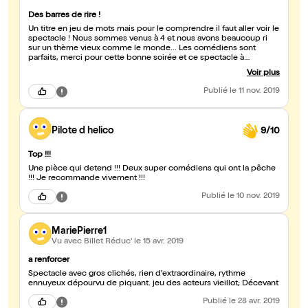
Des barres de rire !
Un titre en jeu de mots mais pour le comprendre il faut aller voir le
spectacle ! Nous sommes venus à 4 et nous avons beaucoup ri
sur un thème vieux comme le monde... Les comédiens sont
parfaits, merci pour cette bonne soirée et ce spectacle à
recommander.
Voir plus
Publié
le 11 nov. 2019
Pilote d helico
9/10
Top !!!
Une pièce qui detend !!! Deux super comédiens qui ont la pêche
!!! Je recommande vivement !!!
Publié
le 10 nov. 2019
MariePierre1
Vu avec Billet Réduc'
le 15 avr. 2019
a renforcer
Spectacle avec gros clichés, rien d'extraordinaire, rythme
ennuyeux dépourvu de piquant. jeu des acteurs vieillot; Décevant
Publié
le 28 avr. 2019