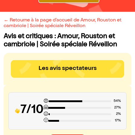
← Retourne à la page d'accueil de Amour, Rouston et
cambriole | Soirée spéciale Réveillon
Avis et critiques : Amour, Rouston et
cambriole | Soirée spéciale Réveillon
Les avis spectateurs
😍
54%
7/10
🤗
27%
😐
2%
🙁
17%