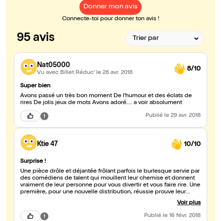
Donner mon avis
Connecte-toi pour donner ton avis !
95 avis
Nat05000
8/10
Vu avec Billet Réduc'
le 28 avr. 2018
Super bien
Avons passé un très bon moment De l’humour et des éclats de
rires De jolis jeux de mots Avons adoré.... a voir absolument
Publié
le 29 avr. 2018
Ktie 47
10/10
Surprise !
Une pièce drôle et déjantée frôlant parfois le burlesque servie par
des comédiens de talent qui mouillent leur chemise et donnent
vraiment de leur personne pour vous divertir et vous faire rire. Une
première, pour une nouvelle distribution, réussie prouve leur
professionnalisme. Leur jeu comme le texte ne peut que séduire.
Voir plus
À voir sans hésiter!
Publié
le 16 févr. 2018