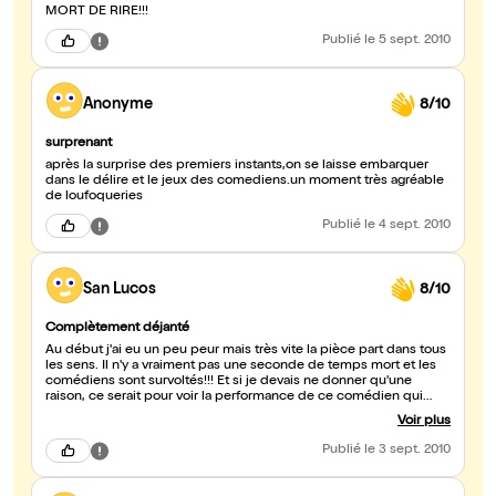
MORT DE RIRE!!!
Publié
le 5 sept. 2010
Anonyme
8/10
surprenant
après la surprise des premiers instants,on se laisse embarquer
dans le délire et le jeux des comediens.un moment très agréable
de loufoqueries
Publié
le 4 sept. 2010
San Lucos
8/10
Complètement déjanté
Au début j'ai eu un peu peur mais très vite la pièce part dans tous
les sens. Il n'y a vraiment pas une seconde de temps mort et les
comédiens sont survoltés!!! Et si je devais ne donner qu'une
raison, ce serait pour voir la performance de ce comédien qui
enchaine 4 rôles complètement différents et délirant (le soldat
Voir plus
est à mourir de rire!). Mais tout les 4 sont excellents (l'agent
d'assurance, ...)
Publié
le 3 sept. 2010