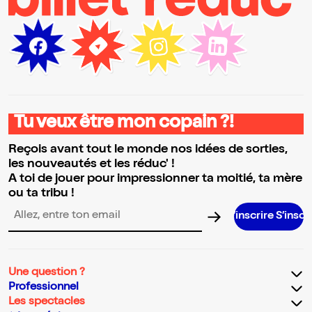
Tu veux être mon copain ?!
Reçois avant tout le monde nos idées de sorties,
les nouveautés et les réduc' !
A toi de jouer pour impressionner ta moitié, ta mère
ou ta tribu !
S’inscrire S’inscrire S’insc
Adresse email pour la newsletter
Une question ?
Professionnel
Les spectacles