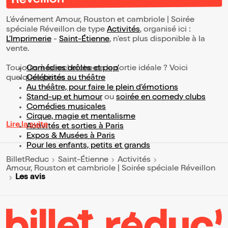
Réveillon
L’événement Amour, Rouston et cambriole | Soirée
spéciale Réveillon de type
Activités
, organisé ici :
L'Imprimerie
-
Saint-Étienne
, n'est plus disponible à la
vente.
Toujours à la recherche de la sortie idéale ? Voici
Comédies drôles et pop’
quelques pistes :
Célébrités au théâtre
Au théâtre, pour faire le plein d’émotions
Stand-up et humour
ou
soirée en comedy clubs
Comédies musicales
Cirque, magie et mentalisme
Lire la suite
Activités et sorties à Paris
Expos & Musées à Paris
Pour les enfants, petits et grands
BilletReduc
Saint-Étienne
Activités
Amour, Rouston et cambriole | Soirée spéciale Réveillon
Les avis