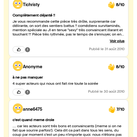
Tichristy
8/10
Complètement déjanté !!
Je vous recommande cette pièce très drôle, surprenante car
délirante, on sort des sentiers battus !! comédiens survitaminés,
mention spéciale au JI en tenue "sexy" très convaincant illarant et
touchant !!! Pièce très rythmée, pas le temps de s'ennuyer, on en
redemanderait même presque encore à la fin !!
Voir plus
Publié
le 31 août 2010
Anonyme
8/10
à ne pas manquer
4 super acteurs qui nous ont fait rire toute la soirée
Publié
le 30 août 2010
anne6475
7/10
c'est quand meme drole
.... car les acteurs sont trés bons et convaincants (meme si on ne
fait que sourire parfois!). Cela dit ca part dans tous les sens, du
coup par moment c'est un peu n'importe quoi. nous n'étions pas