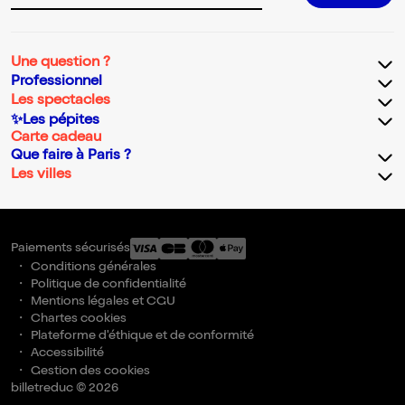
Une question ?
Professionnel
Les spectacles
✨Les pépites
Carte cadeau
Que faire à Paris ?
Les villes
Paiements sécurisés
Conditions générales
Politique de confidentialité
Mentions légales et CGU
Chartes cookies
Plateforme d'éthique et de conformité
Accessibilité
Gestion des cookies
billetreduc © 2026