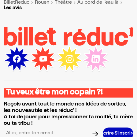
BilletReduc
Rouen
Théâtre
Au bord de l'eau là
Les avis
Tu veux être mon copain ?!
Reçois avant tout le monde nos idées de sorties,
les nouveautés et les réduc' !
A toi de jouer pour impressionner ta moitié, ta mère
ou ta tribu !
S’insc
Adresse email pour la newsletter