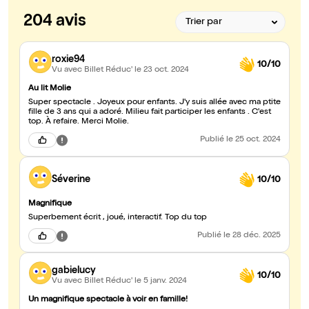
204 avis
roxie94
10/10
Vu avec Billet Réduc'
le 23 oct. 2024
Au lit Molie
Super spectacle . Joyeux pour enfants. J'y suis allée avec ma ptite
fille de 3 ans qui a adoré. Milieu fait participer les enfants . C'est
top. À refaire. Merci Molie.
Publié
le 25 oct. 2024
Séverine
10/10
Magnifique
Superbement écrit , joué, interactif. Top du top
Publié
le 28 déc. 2025
gabielucy
10/10
Vu avec Billet Réduc'
le 5 janv. 2024
Un magnifique spectacle à voir en famille!