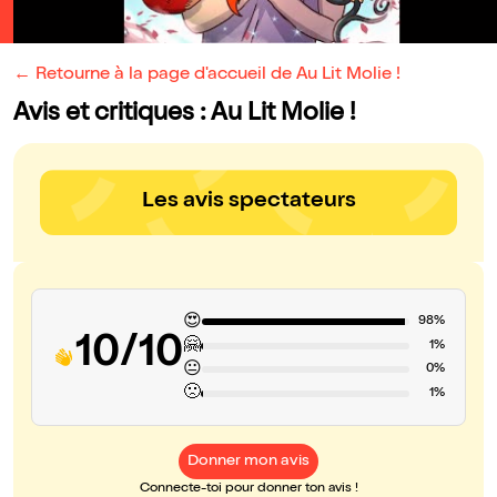
← Retourne à la page d'accueil de Au Lit Molie !
Avis et critiques : Au Lit Molie !
Les avis spectateurs
😍
98%
10/10
🤗
1%
😐
0%
🙁
1%
Donner mon avis
Connecte-toi pour donner ton avis !