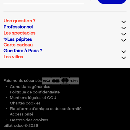
Adresse email pour la newsletter
Une question ?
Professionnel
Les spectacles
✨Les pépites
Carte cadeau
Que faire à Paris ?
Les villes
Paiements sécurisés
Conditions générales
Politique de confidentialité
Mentions légales et CGU
Chartes cookies
Plateforme d'éthique et de conformité
Accessibilité
Gestion des cookies
billetreduc © 2026