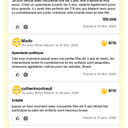
Je suis venue avec ma petite fille de 3 ans, elle a adoré et moi
aussi. C'est un spectacle à partir de 3 ans, valable également pour
plus grands, il y avait des enfants de 7-8 ans qui étaient ravis aussi.
La comédienne est juste, crédible, elle chante bien et elle fait
participer les enfants et les parents avec talent. Je recommande
Voir plus
ce spectacle qui est xe grande qualité !
Publié
le 15 févr. 2024
Mado
9/10
Vu avec Billet Réduc'
le 14 févr. 2024
Spectacle poétique
Très bon moment passé avec ma petite fille de 3 ans et demi, les
interactions entre la comédienne et les enfants sont adaptées,
chansons agréables même pour les adultes. Bravo
Publié
le 15 févr. 2024
catherimontreuil
8/10
Vu avec Billet Réduc'
le 28 janv. 2024
SYMPA
passe un bon moment avec ma petite fille de 9 ans Molie fait
participer la salle les enfants sont heureux bravo
Publié
le 31 janv. 2024