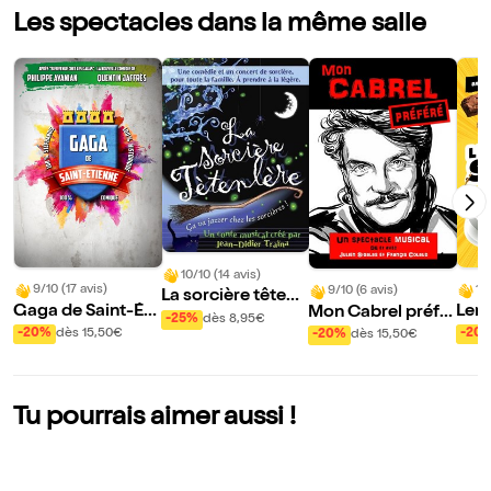
Les spectacles dans la même salle
10/10 (14 avis)
9/10 (17 avis)
10
9/10 (6 avis)
La sorcière têtenl
Gaga de Saint-Éti
Lend
Mon Cabrel préfé
ère
-25%
dès 8,95€
enne
ée
ré
-20%
dès 15,50€
-20
-20%
dès 15,50€
Tu pourrais aimer aussi !