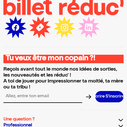
Tu veux être mon copain ?!
Reçois avant tout le monde nos idées de sorties,
les nouveautés et les réduc' !
A toi de jouer pour impressionner ta moitié, ta mère
ou ta tribu !
S’inscrire 
Adresse email pour la newsletter
Une question ?
Professionnel