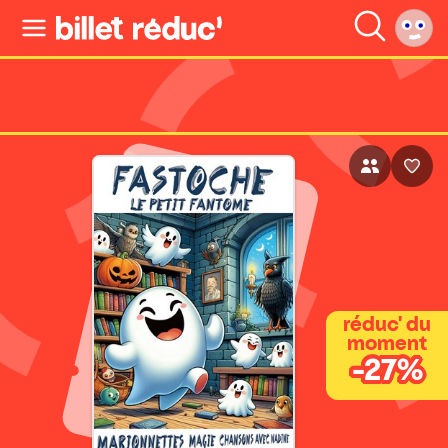
réduc' du
moment
-27%