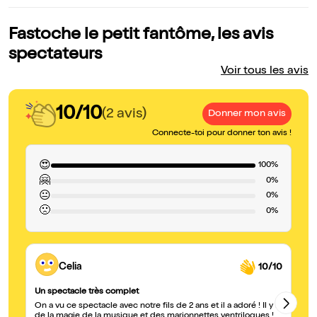
Fastoche le petit fantôme, les avis
spectateurs
Voir tous les avis
10/10
(2 avis)
Donner mon avis
Connecte-toi pour donner ton avis !
😍
100%
🤗
0%
😐
0%
🙁
0%
Celia
10/10
Un spectacle très complet
Un
On a vu ce spectacle avec notre fils de 2 ans et il a adoré ! Il y a
No
de la magie de la musique et des marionnettes ventriloques !
ad