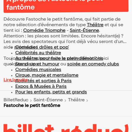
fantôme
Découvre Fastoche le petit fantôme, qui fait partie de
notre sélection d’événements de type
Théâtre
et qui se
tient ici :
Comédie Triomphe
-
Saint-Étienne
.
Attention : les places sont limitées. Encore hésitant(e) ?
Les avis des spectateurs qui l'ont déjà vécu seront d'une
aide précieuse !
Comédies drôles et pop’
Célébrités au théâtre
Toujours à la recherche de la sortie idéale ? Voici
Au théâtre, pour faire le plein d’émotions
quelques pistes :
Stand-up et humour
ou
soirée en comedy clubs
Comédies musicales
Cirque, magie et mentalisme
Lire la suite
Activités et sorties à Paris
Expos & Musées à Paris
Pour les enfants, petits et grands
BilletReduc
Saint-Étienne
Théâtre
Fastoche le petit fantôme