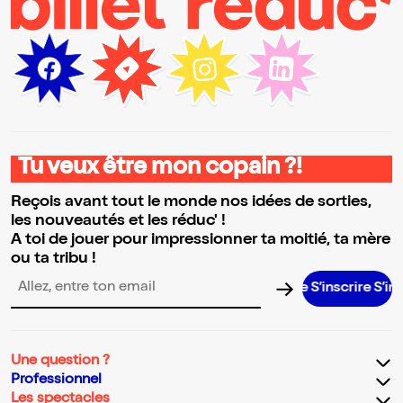
Tu veux être mon copain ?!
Reçois avant tout le monde nos idées de sorties,
les nouveautés et les réduc' !
A toi de jouer pour impressionner ta moitié, ta mère
ou ta tribu !
S’inscrire S’inscrire S
Adresse email pour la newsletter
Une question ?
Professionnel
Les spectacles