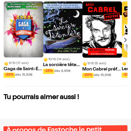
10/10 (14 avis)
9/10 (17 avis)
10
9/10 (6 avis)
La sorcière têtenl
Gaga de Saint-Éti
Lend
Mon Cabrel préfé
ère
-25%
dès 8,95€
enne
ée
ré
-20%
dès 15,50€
-20
-20%
dès 15,50€
Tu pourrais aimer aussi !
À propos de Fastoche le petit