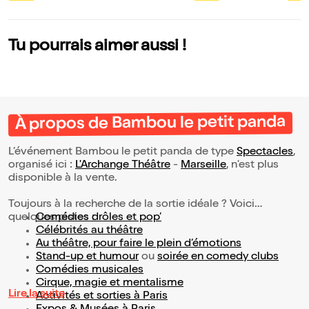
ntô
Tu pourrais aimer aussi !
À propos de Bambou le petit panda
L’événement Bambou le petit panda de type
Spectacles
,
organisé ici :
L'Archange Théâtre
-
Marseille
, n'est plus
disponible à la vente.
Toujours à la recherche de la sortie idéale ? Voici
quelques pistes :
Comédies drôles et pop’
Célébrités au théâtre
Au théâtre, pour faire le plein d’émotions
Stand-up et humour
ou
soirée en comedy clubs
Comédies musicales
Cirque, magie et mentalisme
Lire la suite
Activités et sorties à Paris