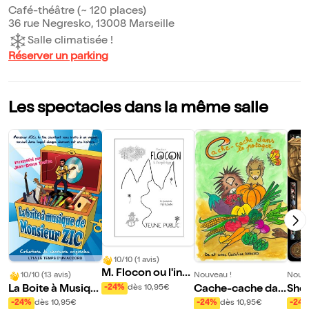
Café-théâtre (~ 120 places)
36 rue Negresko, 13008 Marseille
Salle climatisée !
Réserver un parking
Les spectacles dans la même salle
10/10 (1 avis)
M. Flocon ou l'incr
10/10 (13 avis)
Nouveau !
Nouve
oyable voyage
La Boite à Musiqu
Cache-cache dan
She
-24%
dès 10,95€
e de Monsieur Zic
s le potager
et l
-24%
dès 10,95€
-24%
dès 10,95€
-24