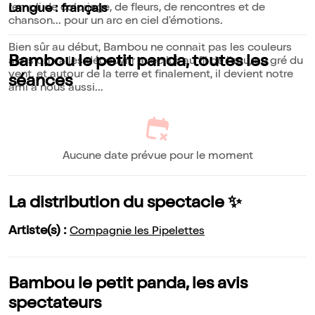
rempli de coloriage, de fleurs, de rencontres et de
Langue : français
chanson... pour un arc en ciel d'émotions.
Bien sûr au début, Bambou ne connait pas les couleurs
Bambou le petit panda, toutes les
alors on va les découvrir avec lui, au fil de l'eau, au gré du
vent, et autour de la terre et finalement, il devient notre
séances
ami a nous aussi...
Aucune date prévue pour le moment
La distribution du spectacle ✨
Artiste(s) :
Compagnie les Pipelettes
Bambou le petit panda, les avis
spectateurs