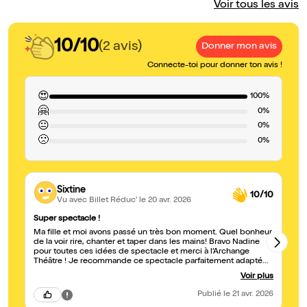
Voir tous les avis
10/10
(2 avis)
Donner mon avis
Connecte-toi pour donner ton avis !
😍
100%
🤗
0%
😐
0%
🙁
0%
Sixtine
10/10
Vu avec Billet Réduc'
le 20 avr. 2026
Super spectacle !
" 
Ma fille et moi avons passé un très bon moment. Quel bonheur
Un
de la voir rire, chanter et taper dans les mains! Bravo Nadine
po
pour toutes ces idées de spectacle et merci à l’Archange
peti
Théâtre ! Je recommande ce spectacle parfaitement adapté
re
aux enfants de 1 à 3 ans, avec marionnettes et chansons !
Voir plus
Publié
le 21 avr. 2026