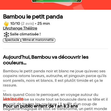
Bambou le petit panda
10/10
(2 avis)
•
25 min
L'Archange Théâtre
Salle climatisée !
Spectacle
Mime et marionnette
Aujourd'hui, Bambou va découvrir les
couleurs...
Bambou le petit panda noir et blanc ne joue qu'avec ses
copains ratons laveurs, autruche, et pingouin parce qu'ils
sont pareils, noirs et blancs. Il est plutôt timide et ça le
rassure.
Mais quand Coco le perroquet, en voyage autour du
Lire la suite
monde, croise sa route tout se bouscule dans sa tête et il
en voit de toutes les couleurs ! Il suffit d'un coup de
Pour un public enfant de 1 an à 3 ans
baguette magique et tout se transforme, un petit monde