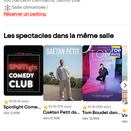
100 rue Léon Gambetta, 59000 Lille
Salle climatisée !
Réserver un parking
Les spectacles dans la même salle
10/10 (6 avis)
Spotlight Comed
10/10 (178 avis)
10/10 (810 avis)
10
Gaëtan Petit dans
Tom Boudet dans
y Club
dès 5,95€
Vin
Ainsi va la vie
Vous dit quoi
dès 17,50€
dès 12,95€
ns 
dès 1
nd