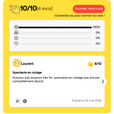
10/10
(4 avis)
Donner mon avis
Connecte-toi pour donner ton avis !
😍
100%
🤗
0%
😐
0%
🙁
0%
Laurent
8/10
Spectacle en rodage
Be
Humour pas toujours très fin, spectacle en rodage pas encore
Il
complètement abouti
ri
bo
Publié
le 24 mai 2026