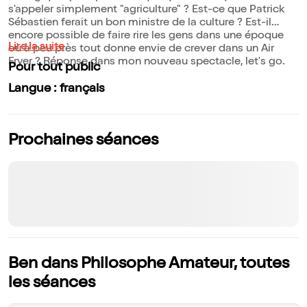
s'appeler simplement "agriculture" ? Est-ce que Patrick
Sébastien ferait un bon ministre de la culture ? Est-il
encore possible de faire rire les gens dans une époque
Lire la suite
où à peu près tout donne envie de crever dans un Air
Fryer ? Réponse dans mon nouveau spectacle, let's go.
Pour tout public
Langue : français
Prochaines séances
Ben dans Philosophe Amateur, toutes
les séances