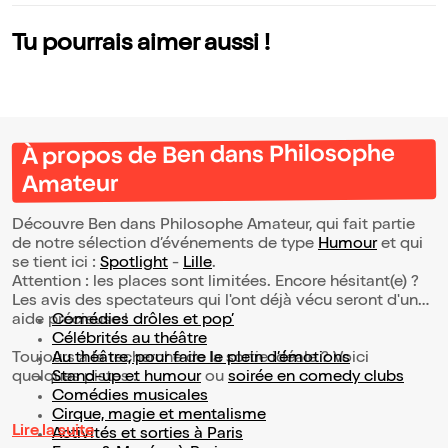
Tu pourrais aimer aussi !
À propos de Ben dans Philosophe
Amateur
Découvre Ben dans Philosophe Amateur, qui fait partie
de notre sélection d’événements de type
Humour
et qui
se tient ici :
Spotlight
-
Lille
.
Attention : les places sont limitées. Encore hésitant(e) ?
Les avis des spectateurs qui l'ont déjà vécu seront d'une
aide précieuse !
Comédies drôles et pop’
Célébrités au théâtre
Toujours à la recherche de la sortie idéale ? Voici
Au théâtre, pour faire le plein d’émotions
quelques pistes :
Stand-up et humour
ou
soirée en comedy clubs
Comédies musicales
Cirque, magie et mentalisme
Lire la suite
Activités et sorties à Paris