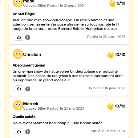
marie
9/10
Vu avec Billet Réduc'
le 21 sept. 2024
Un vrai Régal !
1h30 de one man show qui décape. On rit aux larmes et une
attention permanente s'impose afin de ne surtout pas raté le fil
rouge de la soirée.... bravo Bernard Babille Humoriste qui ose !
Publié
le 23 sept. 2024
Christian
10/10
Absolument génial
Un one man show de haute volée Un décryptage de l'actualité
explosif. Des crises de rire grâce à des textes superbement écrit
ou improvisés Un grand monsieur
Publié
le 16 janv. 2026
Marrick
10/10
Vu avec Billet Réduc'
le 24 mai 2024
Quelle soirée
Nous avons vraiment beaucoup ri ! Une bonne soirée!
Publié
le 25 mai 2024