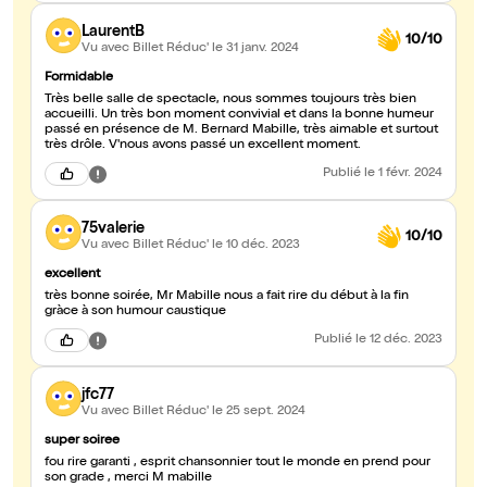
LaurentB
10/10
Vu avec Billet Réduc'
le 31 janv. 2024
Formidable
Très belle salle de spectacle, nous sommes toujours très bien
accueilli. Un très bon moment convivial et dans la bonne humeur
passé en présence de M. Bernard Mabille, très aimable et surtout
très drôle. V'nous avons passé un excellent moment.
Publié
le 1 févr. 2024
75valerie
10/10
Vu avec Billet Réduc'
le 10 déc. 2023
excellent
très bonne soirée, Mr Mabille nous a fait rire du début à la fin
gràce à son humour caustique
Publié
le 12 déc. 2023
jfc77
Vu avec Billet Réduc'
le 25 sept. 2024
super soiree
fou rire garanti , esprit chansonnier tout le monde en prend pour
son grade , merci M mabille