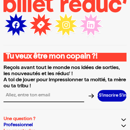
Tu veux être mon copain ?!
Reçois avant tout le monde nos idées de sorties,
les nouveautés et les réduc' !
A toi de jouer pour impressionner ta moitié, ta mère
ou ta tribu !
S’inscrire S’inscrire 
Adresse email pour la newsletter
Une question ?
Professionnel