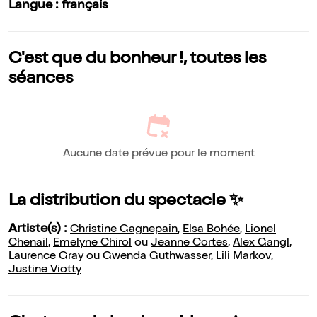
Langue : français
C'est que du bonheur !, toutes les
séances
Aucune date prévue pour le moment
La distribution du spectacle ✨
Artiste(s) :
Christine Gagnepain
,
Elsa Bohée
,
Lionel
Chenail
,
Emelyne Chirol
ou
Jeanne Cortes
,
Alex Gangl
,
Laurence Gray
ou
Gwenda Guthwasser
,
Lili Markov
,
Justine Viotty