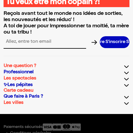
Tu veux être mon copain ?!
Reçois avant tout le monde nos idées de sorties,
les nouveautés et les réduc' !
A toi de jouer pour impressionner ta moitié, ta mère
ou ta tribu !
S’inscrire S’insc
Adresse email pour la newsletter
Une question ?
Professionnel
Les spectacles
✨Les pépites
Carte cadeau
Que faire à Paris ?
Les villes
Paiements sécurisés