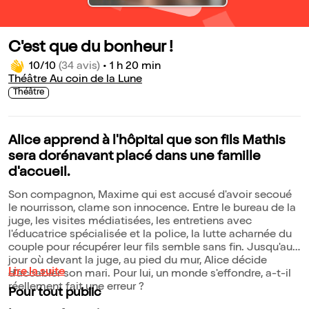
C'est que du bonheur !
10/10
(34 avis)
•
1 h 20 min
Théâtre Au coin de la Lune
Théâtre
Alice apprend à l'hôpital que son fils Mathis
sera dorénavant placé dans une famille
d'accueil.
Son compagnon, Maxime qui est accusé d'avoir secoué
le nourrisson, clame son innocence. Entre le bureau de la
juge, les visites médiatisées, les entretiens avec
l'éducatrice spécialisée et la police, la lutte acharnée du
couple pour récupérer leur fils semble sans fin. Jusqu'au
jour où devant la juge, au pied du mur, Alice décide
Lire la suite
d'accabler son mari. Pour lui, un monde s'effondre, a-t-il
réellement fait une erreur ?
Pour tout public