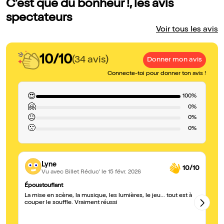
C'est que du bonheur !, les avis
spectateurs
Voir tous les avis
10/10
(34 avis)
Donner mon avis
Connecte-toi pour donner ton avis !
😍
100%
🤗
0%
😐
0%
🙁
0%
Lyne
10/10
Vu avec Billet Réduc'
le 15 févr. 2026
Époustouflant
Su
La mise en scène, la musique, les lumières, le jeu... tout est à
In
couper le souffle. Vraiment réussi
ka