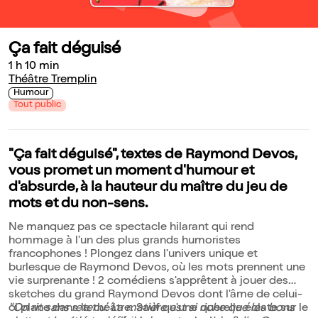
Ça fait déguisé
1 h 10 min
Théâtre Tremplin
Humour
Tout public
"Ça fait déguisé", textes de Raymond Devos,
vous promet un moment d'humour et
d'absurde, à la hauteur du maître du jeu de
mots et du non-sens.
Ne manquez pas ce spectacle hilarant qui rend
hommage à l'un des plus grands humoristes
francophones ! Plongez dans l'univers unique et
burlesque de Raymond Devos, où les mots prennent une
vie surprenante ! 2 comédiens s'apprêtent à jouer des
sketches du grand Raymond Devos dont l'âme de celui-
ci plane dans le théâtre. Sauf qu'une querelle éclate sur le
"On rit sans retenu. La matière est si riche que les bons