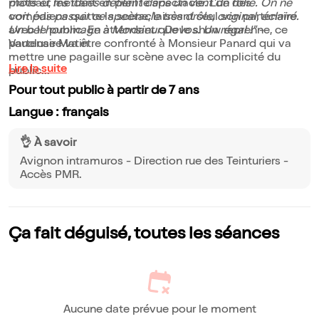
plateau, mettant en péril le spectacle. L'un des
mots et les idées défilent dans un vent de folie. On ne
comédiens quitte la scène, laissant seul son partenaire
voit pas passer ce spectacle très drôle, original, éclairé.
avec le public. En attendant que le show reprenne, ce
Un bel hommage à Monsieur Devos. Un régal !"
-
partenaire va être confronté à Monsieur Panard qui va
Vaucluse Matin
mettre une pagaille sur scène avec la complicité du
Lire la suite
public...
Pour tout public à partir de 7 ans
Langue : français
👌 À savoir
Avignon intramuros - Direction rue des Teinturiers -
Accès PMR.
Ça fait déguisé, toutes les séances
Aucune date prévue pour le moment