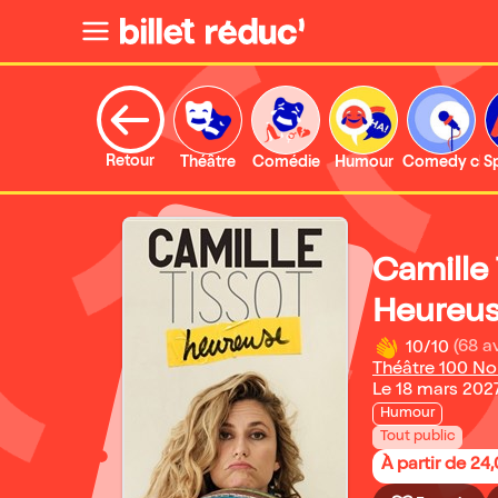
Retour
Théâtre
Comédie
Humour
Comedy clu
S
Camille 
Heureu
10/10
(68 av
Théâtre 100 N
Le 18 mars 202
Humour
Tout public
À partir de 24