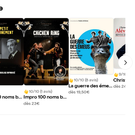
e
9/10 (57 
Christop
10/10 (8 avis)
e dans Re
La guerre des émeu
dès 24€
sse
10/10 (1 avis)
s
dès 19,50€
0 noms by
Impro 100 noms by
 Le Petit D
La Poule : Chicken R
dès 23€
ent
ing