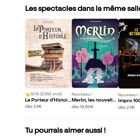
Les spectacles dans la même sall
9/10 (2392 avis)
Nouveau !
Nouveau !
Le Porteur d'Histoir
Merlin, les nouvelles
Impro 10
e
aventures
La Poule :
dès 23€
dès 19,50€
dès 23€
étournem
Tu pourrais aimer aussi !