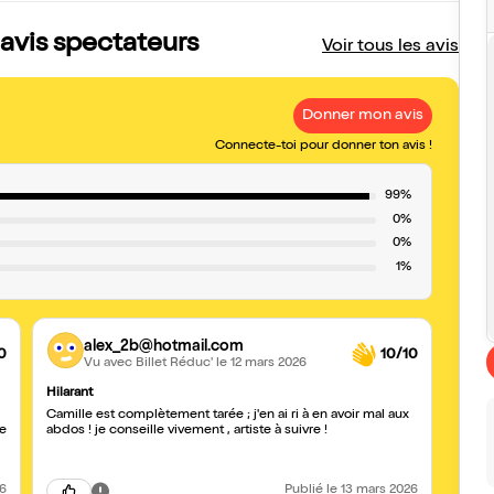
 avis spectateurs
Voir tous les avis
Donner mon avis
Connecte-toi pour donner ton avis !
99%
0%
0%
1%
alex_2b@hotmail.com
0
10/10
Vu avec Billet Réduc'
le 12 mars 2026
Hilarant
INCR
Camille est complètement tarée ; j'en ai ri à en avoir mal aux
Merci 
ie
abdos ! je conseille vivement , artiste à suivre !
C’est 
moins
26
Publié
le 13 mars 2026