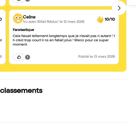
Celine
0
10/10
Vu avec Billet Réduc'
le 12 mars 2026
Fanstastique
Incroy
Cela faisait tellement longtemps que je n’avait pas ri autant ! 1
nt
h c’est trop court il ns en fallait plus ! Merci pour ce super
moment
26
Publié
le 13 mars 2026
s classements