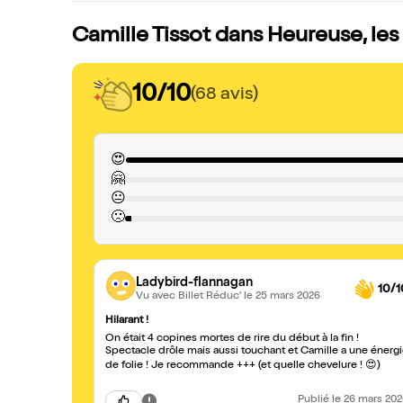
Camille Tissot dans Heureuse, les
10/10
(68 avis)
😍
🤗
😐
🙁
Ladybird-flannagan
10/1
Vu avec Billet Réduc'
le 25 mars 2026
Hilarant !
On était 4 copines mortes de rire du début à la fin !
Spectacle drôle mais aussi touchant et Camille a une énerg
de folie ! Je recommande +++ (et quelle chevelure ! 😍)
Publié
le 26 mars 20