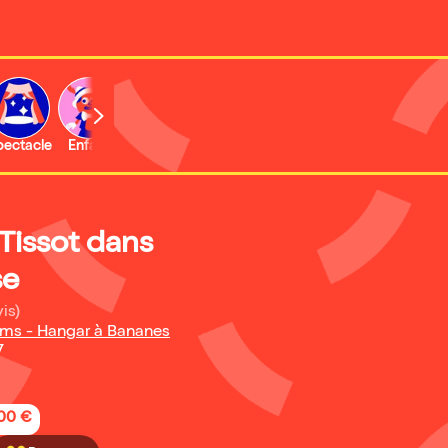
b
pectacle
Enfant
Concert
Activité
Tissot dans
se
is)
oms - Hangar à Bananes
7
,00 €