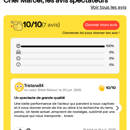
Cher Marcel, les avis spectateurs
Voir tous les avis
10/10
(7 avis)
Donner mon avis
Connecte-toi pour donner ton avis !
😍
100%
🤗
0%
😐
0%
🙁
0%
Tristana84
10/10
Vu avec Billet Réduc'
le 20 juil. 2025
Un spectacle de grande qualité
po
Une belle performance de l'acteur qui parvient à nous captiver
Un
et à nous donner envie de lire ou relire à la recherche du temps
em
perdu. Un texte actuel ,empreint de nostalgie, sublimé par une
de
musique qui nous transporte... bravo