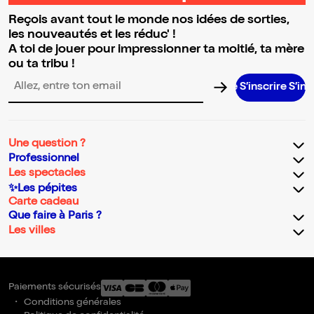
Reçois avant tout le monde nos idées de sorties,
les nouveautés et les réduc' !
A toi de jouer pour impressionner ta moitié, ta mère
ou ta tribu !
S’inscrire S’inscrire S
Adresse email pour la newsletter
Une question ?
Professionnel
Les spectacles
✨Les pépites
Carte cadeau
Que faire à Paris ?
Les villes
Paiements sécurisés
Conditions générales