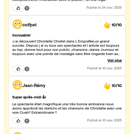
exceptionnelle, l'interaction avec le public... un vrai régal !
Publié
le 24 nov. 2025
coifpat
10/10
Incroyable!
J ai découvert Christelle Chollet dans L Empiafée,un grand
succès. Depuis j ai vu tous ses spectacles et l artiste est toujours
au top ,donne tout pour son public ,chansons ,danse ,humour et
toujours avec une pointe de nostalgie sans être ringarde bien au
contraire! 20ans passent et son public reste fidèle et même les
Voir plus
plus âgés adhérent viennent et reviennent. Je recommande le
spectacle a tous ceux qui veulent passer un moment très
Publié
le 10 nov. 2025
agréable loin de l actualité maussade . Christelle Chollet ce show
est tellement vrai merci !
Jean-Rémy
10/10
Super après-midi 👍
Le spectacle était magnifique une très bonne ambiance nous
avons apprécié les sketchs et les chansons de Christelle avec une
voix Ouah!! Extraordinaire !!
Publié
le 10 nov. 2025