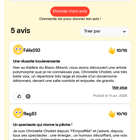
Donner mon avis
Connecte-toi pour donner ton avis !
5 avis
Félix093
10/10
Une réussite bouleversante
Hier au théâtre du Blanc-Mesnil, nous avons découvert une artiste
polymorphe que je ne connaissais pas, Christelle Chollet, une très
belle voix, un répertoire très large et douée d'un dynamisme
détonnant, devant une salle comble et enjouée, de grands
moments de rire et d'émotions partagés ! 😍
Voir plus
Publié
le 11 avr. 2026
Reg83
10/10
Un spectacle qui donne la pêche !
Je suis Christelle Chollet depuis "l'Empiaffée" et j'adore, depuis,
tous ses spectacles : une énergie , un humour décoiffant, une voix