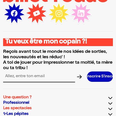
Tu veux être mon copain ?!
Reçois avant tout le monde nos idées de sorties,
les nouveautés et les réduc' !
A toi de jouer pour impressionner ta moitié, ta mère
ou ta tribu !
S’inscrire S’inscrire S’inscr
Adresse email pour la newsletter
Une question ?
Professionnel
Les spectacles
✨Les pépites