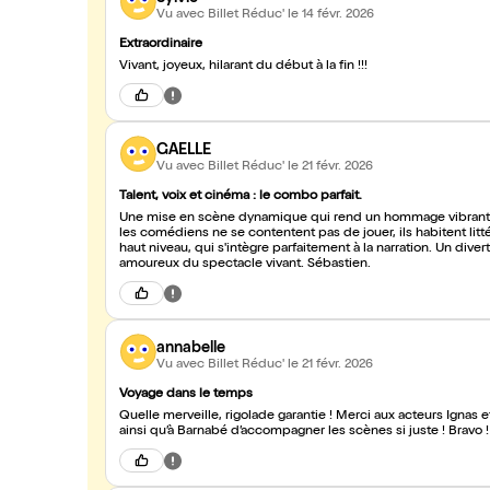
Vu avec Billet Réduc'
le 14 févr. 2026
Extraordinaire
Vivant, joyeux, hilarant du début à la fin !!!
GAELLE
Vu avec Billet Réduc'
le 21 févr. 2026
Talent, voix et cinéma : le combo parfait.
Une mise en scène dynamique qui rend un hommage vibrant au
les comédiens ne se contentent pas de jouer, ils habitent litt
haut niveau, qui s'intègre parfaitement à la narration. Un di
amoureux du spectacle vivant. Sébastien.
annabelle
Vu avec Billet Réduc'
le 21 févr. 2026
Voyage dans le temps
Quelle merveille, rigolade garantie ! Merci aux acteurs Ignas
ainsi qu’à Barnabé d’accompagner les scènes si juste ! Bravo 