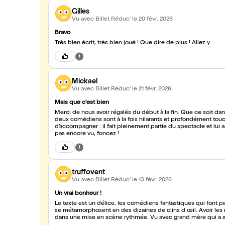
Gilles
Vu avec Billet Réduc'
le 20 févr. 2026
Bravo
Très bien écrit, très bien joué ! Que dire de plus ! Allez y
Mickael
Vu avec Billet Réduc'
le 21 févr. 2026
Mais que c'est bien
Merci de nous avoir régalés du début à la fin. Que ce soit dan
deux comédiens sont à la fois hilarants et profondément touchants, et quelles voix ! Quant au pianiste, il ne se
d’accompagner : il fait pleinement partie du spectacle et lui
pas encore vu, foncez !
truffovent
Vu avec Billet Réduc'
le 13 févr. 2026
Un vrai bonheur !
Le texte est un délice, les comédiens fantastiques qui font p
se métamorphosent en des dizaines de clins d œil. Avoir les 
dans une mise en scène rythmée. Vu avec grand mère qui a 