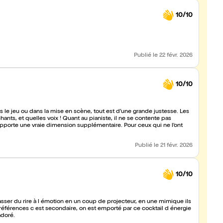
10/10
Publié
le 22 févr. 2026
10/10
s le jeu ou dans la mise en scène, tout est d’une grande justesse. Les
 contente pas
 apporte une vraie dimension supplémentaire. Pour ceux qui ne l’ont
Publié
le 21 févr. 2026
10/10
asser du rire à l émotion en un coup de projecteur, en une mimique ils
références c est secondaire, on est emporté par ce cocktail d énergie
adoré.