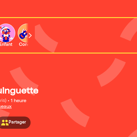
Enfant
Concert
Activité
inguette
vis)
•
1 heure
seaux
Partager