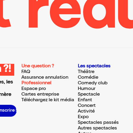
Une question ?
Les spectacles
 ?!
FAQ
Théâtre
Assurance annulation
Comédie
s, les
Professionnel
Comedy club
Espace pro
Humour
 mère
Cartes entreprise
Spectacle
Téléchargez le kit média
Enfant
Concert
S’inscrire S’inscrire S’inscrire S’inscrire S’inscrire S’inscrire S’inscrire S’inscrire S’inscrire S’inscrire S’inscrire S’inscrire
Activité
Expo
Spectacles passés
Autres spectacles