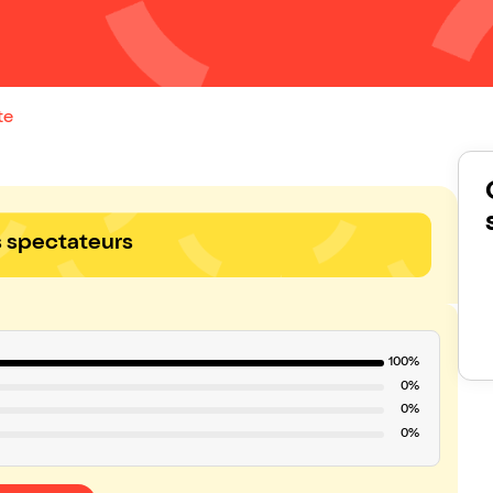
te
s spectateurs
100%
0%
0%
0%