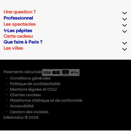
Une question ?
Professionnel
Les spectacles
✨Les pépites
Carte cadeau
Que faire à Paris ?
Les villes
Paiements sécurisés
Conditions générales
Politique de confidentialité
Mentions légales et CGU
Chartes cookies
Plateforme d'éthique et de conformité
Accessibilité
Gestion des cookies
billetreduc © 2026