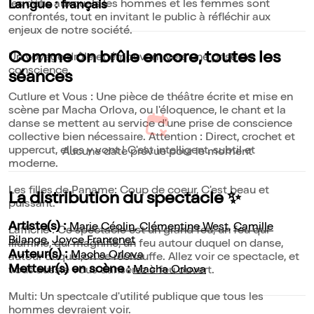
les défis auxquels les hommes et les femmes sont
Langue : français
confrontés, tout en invitant le public à réfléchir aux
enjeux de notre société.
Comme on brûle encore, toutes les
Un voyage drôle et émouvant vers une prise de
conscience.
séances
Cutlure et Vous : Une pièce de théâtre écrite et mise en
scène par Macha Orlova, ou l'éloquence, le chant et la
danse se mettent au service d'une prise de conscience
collective bien nécessaire. Attention : Direct, crochet et
uppercut, elles y vont ! C'est intelligent, subtil et
Aucune date prévue pour le moment
moderne.
Les filles de Paname: Coup de coeur, C'est beau et
La distribution du spectacle ✨
puissant.
Artiste(s) :
Marie Céolin
,
Clémentine West
,
Camille
L'affiche : Ce spectacle est un grand feu, un feu qui
Bilange
,
Joyce Franrenet
illumine, qui magnifie, un feu autour duquel on danse,
Auteur(s) :
Macha Orlova
autour duquel,on se réchauffe. Allez voir ce spectacle, et
Metteur(s) en scène :
Macha Orlova
vous aussie vous danserez à feu ouvert.
Multi: Un spectcale d'utilité publique que tous les
hommes devraient voir.