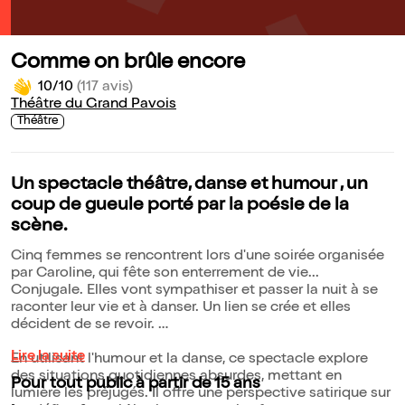
Comme on brûle encore
10/10
(117 avis)
Théâtre du Grand Pavois
Théâtre
Un spectacle théâtre, danse et humour , un
coup de gueule porté par la poésie de la
scène.
Cinq femmes se rencontrent lors d'une soirée organisée
par Caroline, qui fête son enterrement de vie...
Conjugale. Elles vont sympathiser et passer la nuit à se
raconter leur vie et à danser. Un lien se crée et elles
décident de se revoir.
Lire la suite
En utilisant l'humour et la danse, ce spectacle explore
des situations quotidiennes absurdes, mettant en
Pour tout public à partir de 15 ans
lumière les préjugés. Il offre une perspective satirique sur