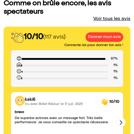
Comme on brûle encore, les avis
spectateurs
Voir tous les avis
10/10
(117 avis)
Donner mon avis
Connecte-toi pour donner ton avis !
😍
97%
🤗
1%
😐
1%
🙁
1%
kaki6
10/10
Vu avec Billet Réduc'
le 17 juil. 2025
bravo
Ma
De superbe actrices avec un message fort. Très belle
Me
performance. Je vous conseille ce spectacle nécessaire.
co
ma
pl