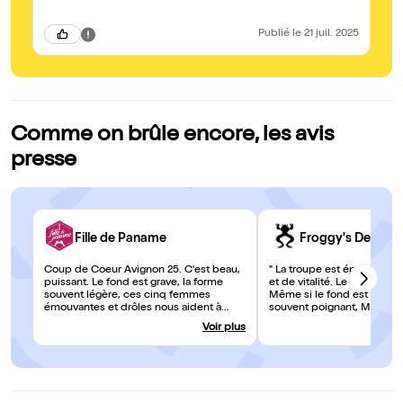
"f
pa
Publié
le 21 juil. 2025
Comme on brûle encore, les avis
presse
Fille de Paname
Froggy's Delight
Coup de Coeur Avignon 25. C'est beau,
" La troupe est épatante 
puissant. Le fond est grave, la forme
et de vitalité. Le texte fort
souvent légère, ces cinq femmes
Même si le fond est grave e
émouvantes et drôles nous aident à
souvent poignant, Macha O
guérir.
parsème le tout de beauc
Voir plus
de chansons et de danse. 
joyeux qui dénonce et le fai
"