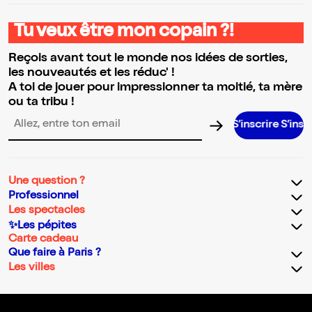
Tu veux être mon copain ?!
Reçois avant tout le monde nos idées de sorties,
les nouveautés et les réduc' !
A toi de jouer pour impressionner ta moitié, ta mère
ou ta tribu !
S’inscrire S’inscrire S’i
Adresse email pour la newsletter
Une question ?
Professionnel
Les spectacles
✨Les pépites
Carte cadeau
Que faire à Paris ?
Les villes