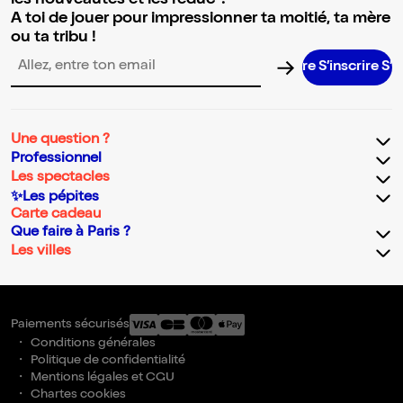
les nouveautés et les réduc' !
A toi de jouer pour impressionner ta moitié, ta mère
ou ta tribu !
S’inscrire S’insc
Adresse email pour la newsletter
Une question ?
Professionnel
Les spectacles
✨Les pépites
Carte cadeau
Que faire à Paris ?
Les villes
Paiements sécurisés
Conditions générales
Politique de confidentialité
Mentions légales et CGU
Chartes cookies