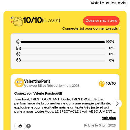
Voir tous les avis
10/10
(6 avis)
Donner mon avis
Connecte-toi pour donner ton avis !
😍
100%
🤗
0%
😐
0%
🙁
0%
ValentinaParis
10/10
Vu avec Billet Réduc'
le 4 juil. 2026
Courez voir Valerie Fruchout!!!
Tr
Touchant, TRÈS TOUCHANT! Drôle, TRÈS DROLE! Super
Su
performance de la comédienne qui a une énergie pétillante,
se
explosive, et qui a écrit elle même un texte très juste et qui
be
parle à nous toutes/tous. LE SPECTACLE à voir ABSOLUMENT à
Avignon en ce moment!
Voir plus
Publié
le 5 juil. 2026