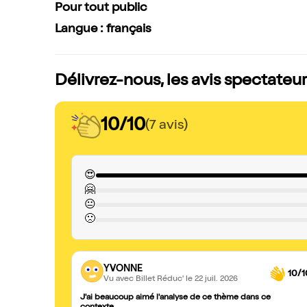
Pour tout public
Langue : français
Délivrez-nous, les avis spectateu
10/10
(7 avis)
😍
🤗
😐
🙁
YVONNE
10/1
Vu avec Billet Réduc'
le 22 juil. 2026
J'ai beaucoup aimé l'analyse de ce thème dans ce