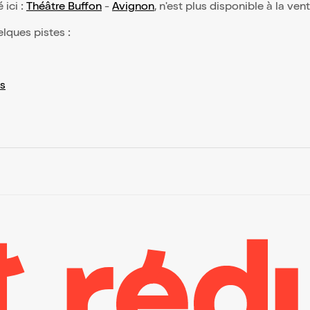
 ici :
Théâtre Buffon
-
Avignon
, n'est plus disponible à la ven
elques pistes :
s