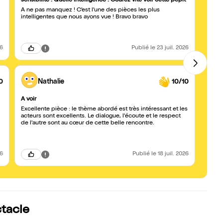
sensibilité ! Quelle intelligence ! Courez vite voir cette pépit
Un di
À ne pas manquez ! C’est l’une des pièces les plus
due à 
intelligentes que nous ayons vue ! Bravo bravo
résist
intens
comme
de rés
d'un 
26
Publié
le 23 juil. 2026
façon
0
Nathalie
10/10
A voir
À voi
Excellente pièce : le thème abordé est très intéressant et les
Le tex
acteurs sont excellents. Le dialogue, l'écoute et le respect
parfa
de l'autre sont au cœur de cette belle rencontre.
Debor
festi
touch
26
Publié
le 18 juil. 2026
ctacle