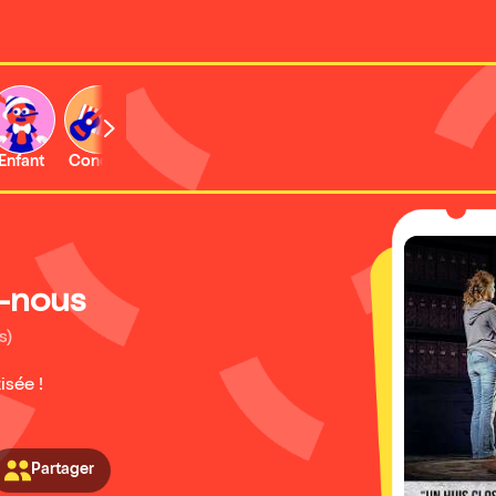
Enfant
Concert
Activité
z-nous
s)
isée !
Partager