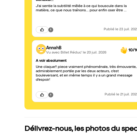
contexte...
J'ai sentie la subtilité mêlée à ce qui bouscule dans la
matière, ce que nous traînons... pour enfin oser être ...
Publié
le 23 juil. 20
AnnahB
10/1
Vu avec Billet Réduc'
le 20 juil. 2026
A voir absolument
Une claque!! piece vraiment phénoménale, très émouvante,
admirablement portée par les deux acteurs, c’est
bouleversant, et en même temps il y a un grand message
d’espoir!
Publié
le 21 juil. 20
Délivrez-nous, les photos du spe