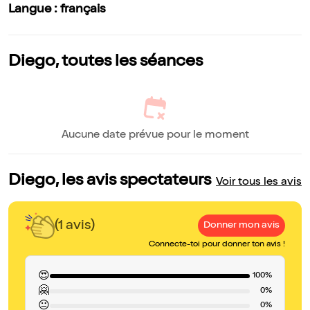
Langue : français
Diego, toutes les séances
Aucune date prévue pour le moment
Diego, les avis spectateurs
Voir tous les avis
(1 avis)
Donner mon avis
Connecte-toi pour donner ton avis !
😍
100%
🤗
0%
😐
0%