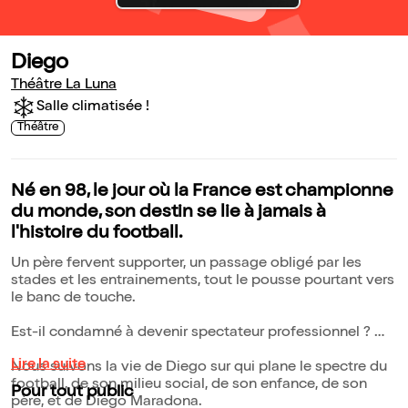
Diego
Théâtre La Luna
Salle climatisée !
Théâtre
Né en 98, le jour où la France est championne
du monde, son destin se lie à jamais à
l'histoire du football.
Un père fervent supporter, un passage obligé par les
stades et les entrainements, tout le pousse pourtant vers
le banc de touche.
Est-il condamné à devenir spectateur professionnel ?
Lire la suite
Nous suivons la vie de Diego sur qui plane le spectre du
football, de son milieu social, de son enfance, de son
Pour tout public
père, et de Diego Maradona.