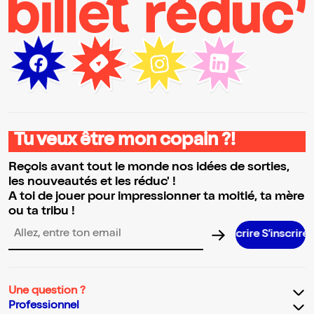
Tu veux être mon copain ?!
Reçois avant tout le monde nos idées de sorties,
les nouveautés et les réduc' !
A toi de jouer pour impressionner ta moitié, ta mère
ou ta tribu !
S’inscri
Adresse email pour la newsletter
Une question ?
Professionnel