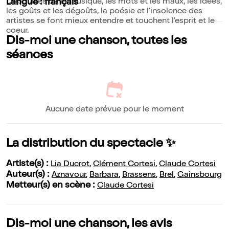
Dépouillés de la musique, les mots et les maux, les idées,
Langue : français
les goûts et les dégoûts, la poésie et l'insolence des
artistes se font mieux entendre et touchent l'esprit et le
coeur.
Dis-moi une chanson, toutes les
séances
Aucune date prévue pour le moment
La distribution du spectacle ✨
Artiste(s) :
Lia Ducrot
,
Clément Cortesi
,
Claude Cortesi
Auteur(s) :
Aznavour
,
Barbara
,
Brassens
,
Brel
,
Gainsbourg
Metteur(s) en scène :
Claude Cortesi
Dis-moi une chanson, les avis