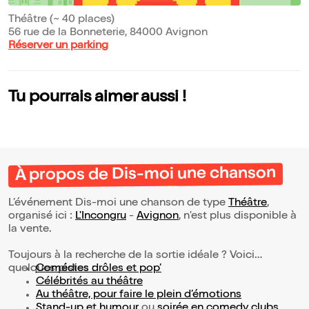
Théâtre (~ 40 places)
56 rue de la Bonneterie, 84000 Avignon
Réserver un parking
Tu pourrais aimer aussi !
À propos de Dis-moi une chanson
L’événement Dis-moi une chanson de type
Théâtre
,
organisé ici :
L'Incongru
-
Avignon
, n'est plus disponible à
la vente.
Toujours à la recherche de la sortie idéale ? Voici
quelques pistes :
Comédies drôles et pop’
Célébrités au théâtre
Au théâtre, pour faire le plein d’émotions
Stand-up et humour
ou
soirée en comedy clubs