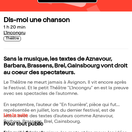
Dis-moi une chanson
1 h 20 min
L'Incongru
Théâtre
Sans la musique, les textes de Aznavour,
Barbara, Brassens, Brel, Gainsbourg vont droit
au coeur des spectateurs.
Le Théâtre ne meurt jamais à Avignon. Il vit encore après
le Festival. Et le petit Théâtre "L'Incongru" en est la preuve
avec ses spectacles de l'automne.
En septembre, l'auteur de "En fourrière", pièce qui fut
représentée en juillet, lors du dernier festival, est de
Lire la suite
retour avec des textes d'auteurs comme Aznavour,
Barbara, Brassens, Brel, Gainsbourg.
Pour tout public