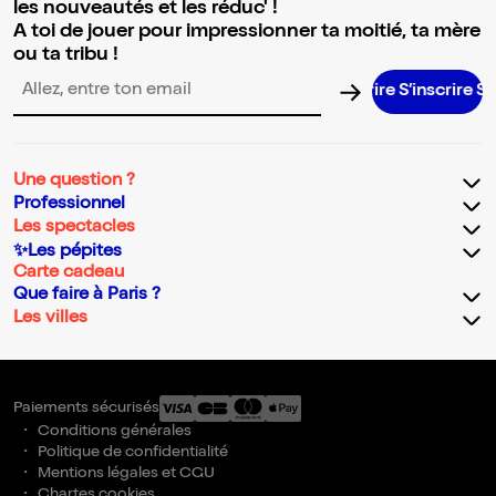
les nouveautés et les réduc' !
A toi de jouer pour impressionner ta moitié, ta mère
ou ta tribu !
S’inscrire S’in
Adresse email pour la newsletter
Une question ?
Professionnel
Les spectacles
✨Les pépites
Carte cadeau
Que faire à Paris ?
Les villes
Paiements sécurisés
Conditions générales
Politique de confidentialité
Mentions légales et CGU
Chartes cookies