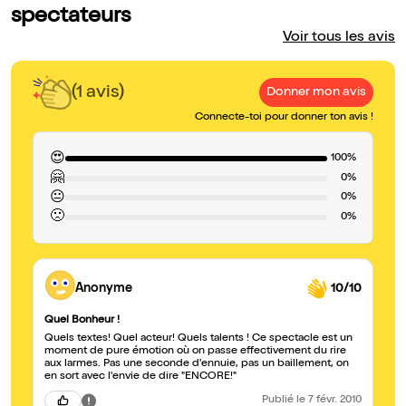
spectateurs
Voir tous les avis
(1 avis)
Donner mon avis
Connecte-toi pour donner ton avis !
😍
100%
🤗
0%
😐
0%
🙁
0%
Anonyme
10/10
Quel Bonheur !
Quels textes! Quel acteur! Quels talents ! Ce spectacle est un
moment de pure émotion où on passe effectivement du rire
aux larmes. Pas une seconde d'ennuie, pas un baillement, on
en sort avec l'envie de dire "ENCORE!"
Publié
le 7 févr. 2010