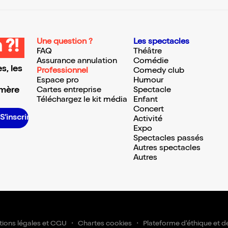
Une question ?
Les spectacles
 ?!
FAQ
Théâtre
Assurance annulation
Comédie
s, les
Professionnel
Comedy club
Espace pro
Humour
 mère
Cartes entreprise
Spectacle
Téléchargez le kit média
Enfant
Concert
’inscrire S’inscrire S’inscrire S’inscrire S’inscrire S’inscrire S’inscrire S’inscrire S’inscrire S’inscrire S’inscrire
Activité
Expo
Spectacles passés
Autres spectacles
Autres
ions légales et CGU
Chartes cookies
Plateforme d'éthique et d