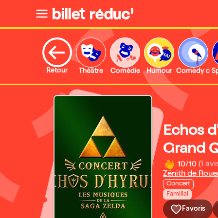
Retour
Théâtre
Comédie
Humour
Comedy clu
S
Echos d'
Grand Q
10/10
(1 avi
Zénith de Roue
Concert
Familial
Favoris