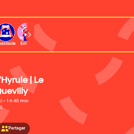
b
pectacle
Enfant
Concert
Activité
Hyrule | Le
uevilly
s)
•
1 h 45 min
n
Partager