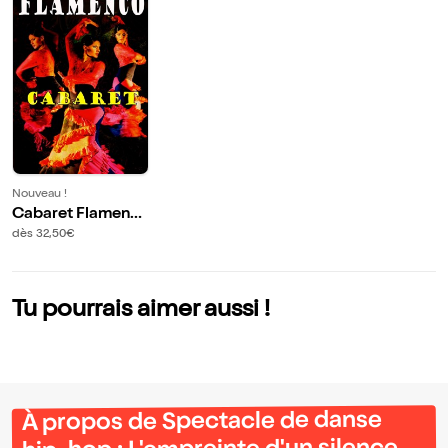
Nouveau !
Cabaret Flamenc
o Fiesta 2 Cannes
dès 32,50€
Tu pourrais aimer aussi !
À propos de Spectacle de danse