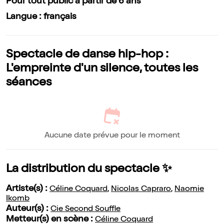
Pour tout public à partir de 6 ans
Langue : français
Spectacle de danse hip-hop :
L'empreinte d'un silence, toutes les
séances
Aucune date prévue pour le moment
La distribution du spectacle ✨
Artiste(s) :
Céline Coquard
,
Nicolas Capraro
,
Naomie
Ikomb
Auteur(s) :
Cie Second Souffle
Metteur(s) en scène :
Céline Coquard