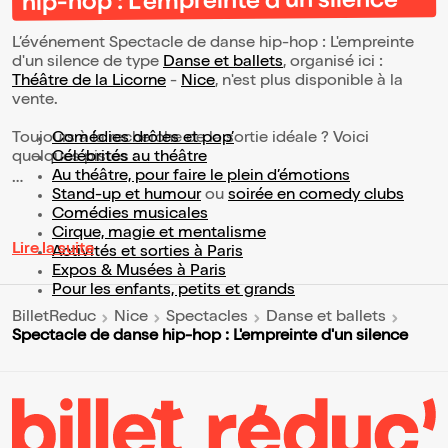
hip-hop : L'empreinte d'un silence
L’événement Spectacle de danse hip-hop : L'empreinte
d'un silence de type
Danse et ballets
, organisé ici :
Théâtre de la Licorne
-
Nice
, n'est plus disponible à la
vente.
Toujours à la recherche de la sortie idéale ? Voici
Comédies drôles et pop’
quelques pistes :
Célébrités au théâtre
Au théâtre, pour faire le plein d’émotions
Stand-up et humour
ou
soirée en comedy clubs
Comédies musicales
Cirque, magie et mentalisme
Lire la suite
Activités et sorties à Paris
Expos & Musées à Paris
Pour les enfants, petits et grands
BilletReduc
Nice
Spectacles
Danse et ballets
Spectacle de danse hip-hop : L'empreinte d'un silence