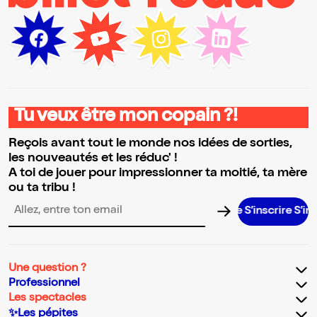
Tu veux être mon copain ?!
Reçois avant tout le monde nos idées de sorties,
les nouveautés et les réduc' !
A toi de jouer pour impressionner ta moitié, ta mère
ou ta tribu !
S’inscrire S’inscrir
Adresse email pour la newsletter
Une question ?
Professionnel
Les spectacles
✨Les pépites