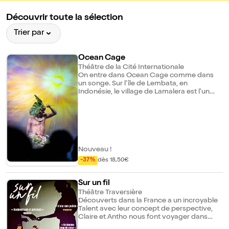
Découvrir toute la sélection
Trier par
Ocean Cage
Théâtre de la Cité Internationale
On entre dans Ocean Cage comme dans
un songe. Sur l'île de Lembata, en
Indonésie, le village de Lamalera est l'un
des derniers au monde où l'on chasse
encore la baleine. C'est de là que partent
l'artiste visuel chinois Tianzhuo Chen et le
performeur indonésien Siko Setyanto, pour
une cérémonie hybride où la vidéo se mêle
à la danse, où la transe rencontre l'image
numérique, où Siko Setyanto se fait tour à
Nouveau !
tour figure divine, humaine, animiste.
-37%
dès 18,50€
Sur un fil
Théâtre Traversière
Découverts dans la France a un incroyable
Talent avec leur concept de perspective,
Claire et Antho nous font voyager dans
leurs souvenirs. C'est une pièce poétique et