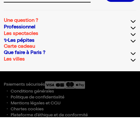
Une question ?
Professionnel
Les spectacles
✨Les pépites
Carte cadeau
Que faire à Paris ?
Les villes
Paiements sécurisés
Conditions générales
Politique de confidentialité
Mentions légales et CGU
Chartes cookies
Plateforme d'éthique et de conformité
Accessibilité
Gestion des cookies
billetreduc © 2026