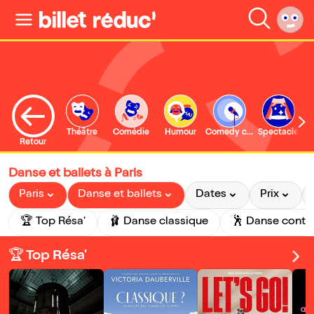
Théâtre
Comédie
Humour
Comedy club
Spectacle
Retour
Danse et ballets à Paris
Paris
Danse et ballets
Dates
Prix
🏆 Top Résa'
🩰 Danse classique
🕺 Danse cont
🏆 Top Résa'