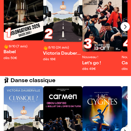
1
2
3
9/10 (7 avis)
8/10 (24 avis)
Babel
Victoria Daubervil
Nouveau !
Nouve
dès 50€
le dans Classique
dès 18€
Let's go !
Car
?
dès 49€
dès 
🩰 Danse classique