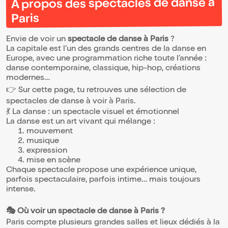
À propos des spectacles de danse à
musique et la joie, un dialogue se crée sur le
sol, dans l'effort et la répétition. Peu à peu,
Paris
les corps cessent d'être perçus comme
féminins ou masculins pour devenir formes,
énergies et présences. Le break ouvre alors
Envie de voir un
spectacle de danse à Paris
?
un espace où brutalité et délicatesse, force
La capitale est l’un des grands centres de la danse en
et fragilité, coexistent et se répondent.
Europe, avec une programmation riche toute l’année :
danse contemporaine, classique, hip-hop, créations
modernes…
👉 Sur cette page, tu retrouves une sélection de
spectacles de danse à voir à Paris.
💃 La danse : un spectacle visuel et émotionnel
La danse est un art vivant qui mélange :
mouvement
musique
expression
mise en scène
Chaque spectacle propose une expérience unique,
parfois spectaculaire, parfois intime… mais toujours
intense.
🎭 Où voir un spectacle de danse à Paris ?
Paris compte plusieurs grandes salles et lieux dédiés à la