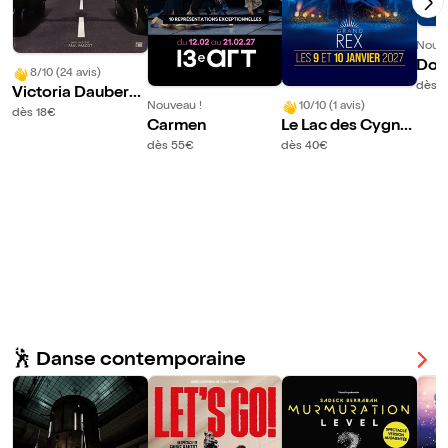
Nouve
Don
8/10 (24 avis)
dès 
Victoria Daubervil
Nouveau !
10/10 (1 avis)
le dans Classique
dès 18€
Carmen
Le Lac des Cygne
?
s
dès 55€
dès 40€
🕺 Danse contemporaine