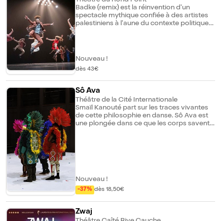
Théâtre du Rond Point
esthétique forte et résolument actuelle
Badke (remix) est la réinvention d'un
spectacle mythique confiée à des artistes
palestiniens à l'aune du contexte politique
actuel. Amir Sabra et Ata Khatab
orchestrent cette variation renouvelée où
pulsion de vie et danse s'associent en une
transe de résistance.
Nouveau !
dès 43€
Sô Ava
Théâtre de la Cité Internationale
Smaïl Kanouté part sur les traces vivantes
de cette philosophie en danse. Sô Ava est
une plongée dans ce que les corps savent,
un rapport au monde, à la nature, au sacré.
La philosophie vaudoue consiste a`
maintenir l'équilibre et l'harmonie entre les
mondes visible et invisible. "Vaudou"
signifie "être bien avec".
Nouveau !
-37%
dès 18,50€
Zwaj
Théâtre Gaîté Rive Gauche