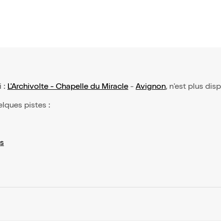
i :
L'Archivolte - Chapelle du Miracle
-
Avignon
, n'est plus dis
elques pistes :
s