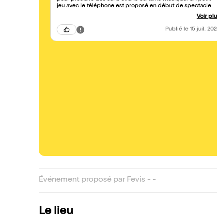
jeu avec le téléphone est proposé en début de spectacle.
Spectacle étonnant qui m'a bien plu.
Voir pl
Publié
le 15 juil. 20
Événement proposé par Fevis - -
Le lieu