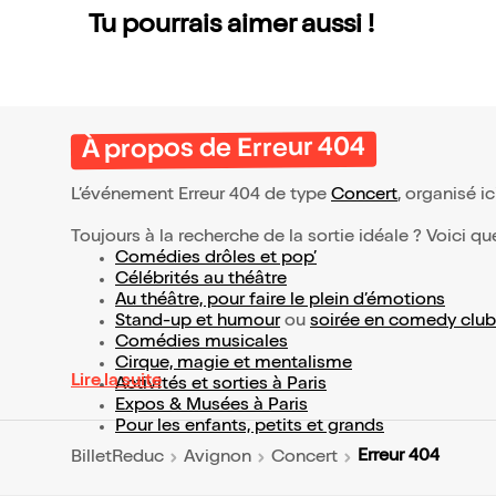
Tu pourrais aimer aussi !
À propos de Erreur 404
L’événement Erreur 404 de type
Concert
, organisé ic
Toujours à la recherche de la sortie idéale ? Voici qu
Comédies drôles et pop’
Célébrités au théâtre
Au théâtre, pour faire le plein d’émotions
Stand-up et humour
ou
soirée en comedy club
Comédies musicales
Cirque, magie et mentalisme
Lire la suite
Activités et sorties à Paris
Expos & Musées à Paris
Pour les enfants, petits et grands
Erreur 404
BilletReduc
Avignon
Concert