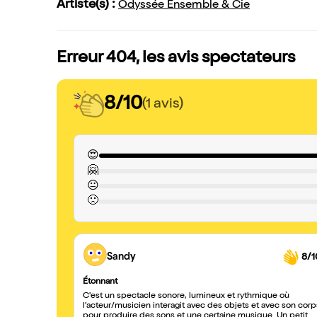
Artiste(s) :
Odyssée Ensemble & Cie
Erreur 404, les avis spectateurs
8/10
(1 avis)
😍
🤗
😐
🙁
Sandy
8/1
Étonnant
C'est un spectacle sonore, lumineux et rythmique où
l'acteur/musicien interagit avec des objets et avec son corp
pour produire des sons et une certaine musique. Un petit