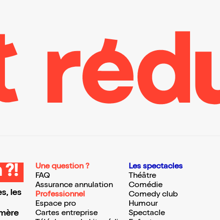
Une question ?
Les spectacles
 ?!
FAQ
Théâtre
Assurance annulation
Comédie
s, les
Professionnel
Comedy club
Espace pro
Humour
 mère
Cartes entreprise
Spectacle