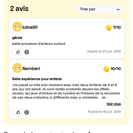
2 avis
lutine80
7/10
génial
belle prouesse d'acteurs surtout
Publié
le 23 juil. 2019
Alambert
10/10
Belle expérience pour enfants
J'ai passé un très bon moment avec mes deux enfants de 5 et 8
ans qui ont adoré, ils sont restés scotchés devant les effets
visuels, les jeux d'ombre et de lumière et l'histoire de la rencontre
de ces deux individus si différents mais si similaires... Je
recommande à quiconque recherchant un belle pièce pour
Voir plus
enfants qui va vous transporter et vous donner à réfléchir !
Publié
le 16 juil. 2019