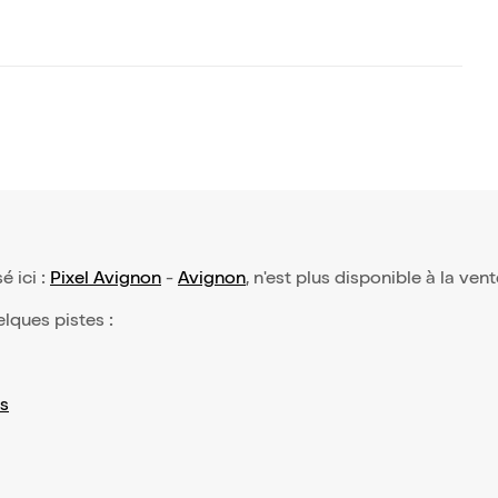
é ici :
Pixel Avignon
-
Avignon
, n'est plus disponible à la ven
elques pistes :
s