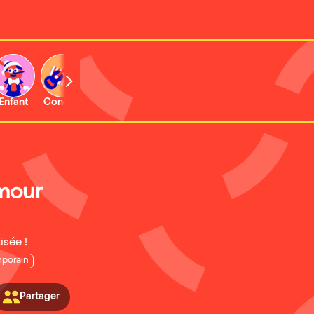
Enfant
Concert
Activité
amour
isée !
porain
Partager