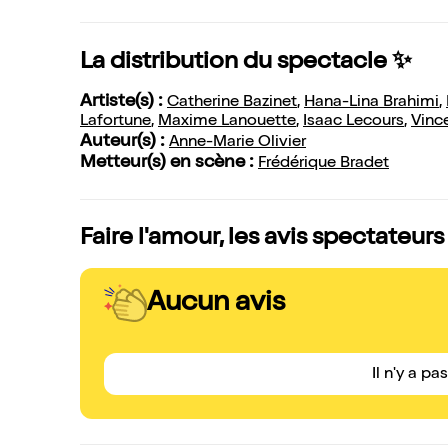
La distribution du spectacle ✨
Artiste(s) :
Catherine Bazinet
,
Hana-Lina Brahimi
,
Lafortune
,
Maxime Lanouette
,
Isaac Lecours
,
Vinc
Auteur(s) :
Anne-Marie Olivier
Metteur(s) en scène :
Frédérique Bradet
Faire l'amour, les avis spectateurs
Aucun avis
Il n'y a pa