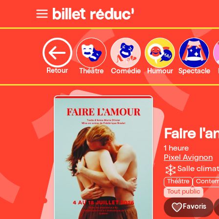
Retour
Théâtre
Comédie
Humour
Spectacle
Faire l'
1 heure
Pixel Avignon
Salle climat
Théâtre
Contem
Tout public
Favoris