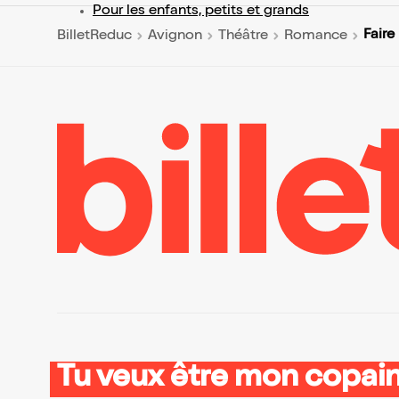
Pour les enfants, petits et grands
Faire
BilletReduc
Avignon
Théâtre
Romance
Tu veux être mon copain