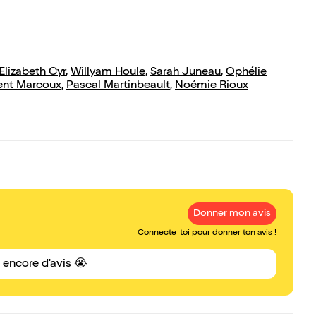
Elizabeth Cyr
,
Willyam Houle
,
Sarah Juneau
,
Ophélie
ent Marcoux
,
Pascal Martinbeault
,
Noémie Rioux
Donner mon avis
Connecte-toi pour donner ton avis !
s encore d'avis 😭