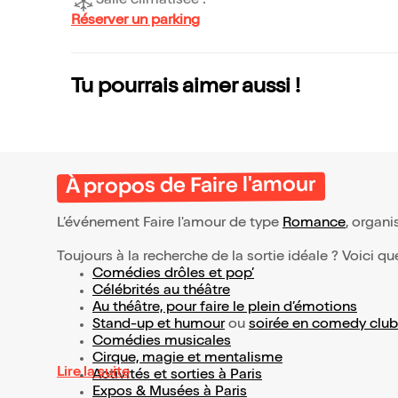
Salle climatisée !
Réserver un parking
Tu pourrais aimer aussi !
À propos de Faire l'amour
L’événement Faire l'amour de type
Romance
, organis
Toujours à la recherche de la sortie idéale ? Voici qu
Comédies drôles et pop’
Célébrités au théâtre
Au théâtre, pour faire le plein d’émotions
Stand-up et humour
ou
soirée en comedy club
Comédies musicales
Cirque, magie et mentalisme
Lire la suite
Activités et sorties à Paris
Expos & Musées à Paris