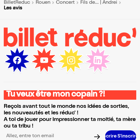
BilletReduc
Rouen
Concert
Fils de... | Andrei
Les avis
Tu veux être mon copain ?!
Reçois avant tout le monde nos idées de sorties,
les nouveautés et les réduc' !
A toi de jouer pour impressionner ta moitié, ta mère
ou ta tribu !
S’ins
Adresse email pour la newsletter