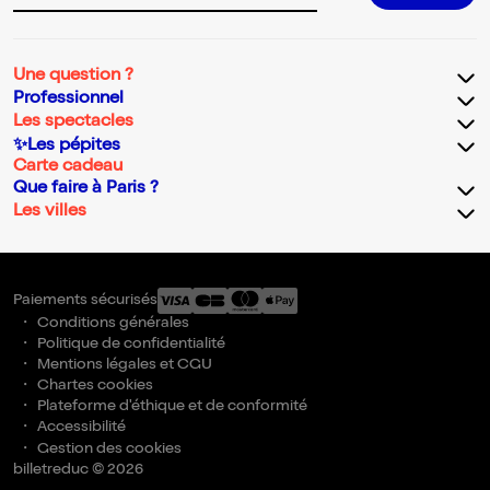
Une question ?
Professionnel
Les spectacles
✨Les pépites
Carte cadeau
Que faire à Paris ?
Les villes
Paiements sécurisés
Conditions générales
Politique de confidentialité
Mentions légales et CGU
Chartes cookies
Plateforme d'éthique et de conformité
Accessibilité
Gestion des cookies
billetreduc © 2026