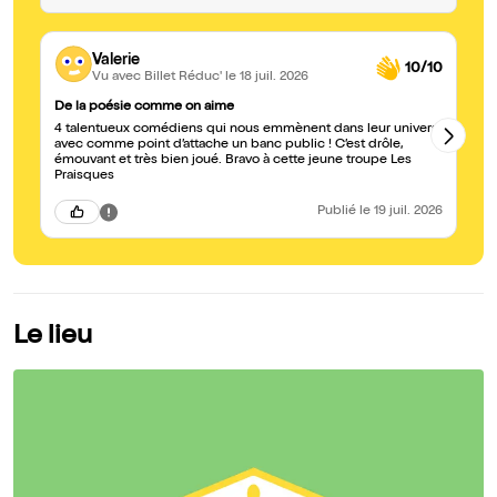
Valerie
10/10
Vu avec Billet Réduc'
le 18 juil. 2026
De la poésie comme on aime
In
4 talentueux comédiens qui nous emmènent dans leur univers
Br
avec comme point d’attache un banc public ! C’est drôle,
pa
émouvant et très bien joué. Bravo à cette jeune troupe Les
ch
Praisques
Publié
le 19 juil. 2026
Le lieu