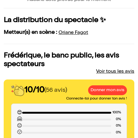
Aucune date prévue pour le moment
La distribution du spectacle ✨
Metteur(s) en scène :
Oriane Fagot
Frédérique, le banc public, les avis
spectateurs
Voir tous les avis
10/10
(56 avis)
Donner mon avis
Connecte-toi pour donner ton avis !
😍
100%
🤗
0%
😐
0%
🙁
0%