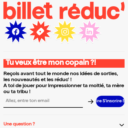
Tu veux être mon copain ?!
Reçois avant tout le monde nos idées de sorties,
les nouveautés et les réduc' !
A toi de jouer pour impressionner ta moitié, ta mère
ou ta tribu !
S’inscrire S’in
Adresse email pour la newsletter
Une question ?