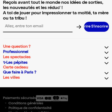
Reçois avant tout le monde nos idées de sorties,
les nouveautés et les réduc' !
A toi de jouer pour impressionner ta moitié, ta mère
ou ta tribu !
S’inscrire 
Adresse email pour la newsletter
Une question ?
Professionnel
Les spectacles
✨Les pépites
Carte cadeau
Que faire à Paris ?
Les villes
Paiements sécurisés
Conditions générales
Politique de confidentialité