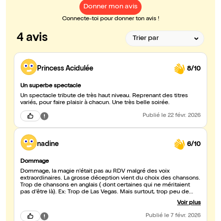
Donner mon avis
Connecte-toi pour donner ton avis !
4 avis
Princess Acidulée
8/10
Un superbe spectacle
Un spectacle tribute de très haut niveau. Reprenant des titres
variés, pour faire plaisir à chacun. Une très belle soirée.
Publié
le 22 févr. 2026
nadine
6/10
Dommage
Dommage, la magie n'était pas au RDV malgré des voix
extraordinaires. La grosse déception vient du choix des chansons.
Trop de chansons en anglais ( dont certaines qui ne méritaient
pas d'être là). Ex: Trop de Las Vegas. Mais surtout, trop peu de
chansons de Jj Goldman. Pour un spectacle qui se présente
Voir plus
comme "heritage Goldman", la promesse n'est pas tenue. Certains
hit incontournables n'étaient pas là. Et certains titres
Publié
le 7 févr. 2026
incontournables n'ont pas été chantés en entier (ziggi, d'amour ou