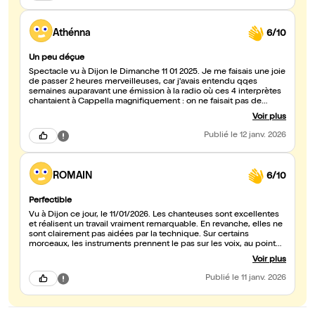
d'amitié...). Et enfin, musique beaucoup trop forte. Dommage
Athénna
6/10
Un peu déçue
Spectacle vu à Dijon le Dimanche 11 01 2025. Je me faisais une joie
de passer 2 heures merveilleuses, car j'avais entendu qqes
semaines auparavant une émission à la radio où ces 4 interprètes
chantaient à Cappella magnifiquement : on ne faisait pas de
différence avec la voix de l'original ! Malheureusement, la
Voir plus
musique sur scène a totalement éclipsé ces voix pures et la
puissance rendue par cette émotion. C'est pourquoi je n'ai pas pu
Publié
le 12 janv. 2026
profiter pleinement de cet instant. L'ingénieur du son devrait
revoir ce détail qui gâche un peu notre plaisir. J'ai aussi regretté
qu'il y ait trop de chansons de sa période Las Vegas, donc en
anglais. Céline DION est AVANT tout une artiste francophone...
ROMAIN
6/10
Espérons une meilleure qualité car cette tournée revient en
Bourgogne Vendredi 1er Octobre 2027.
Perfectible
Vu à Dijon ce jour, le 11/01/2026. Les chanteuses sont excellentes
et réalisent un travail vraiment remarquable. En revanche, elles ne
sont clairement pas aidées par la technique. Sur certains
morceaux, les instruments prennent le pas sur les voix, au point
d’éclipser le chant. Le son est parfois agressif pour les oreilles, ce
Voir plus
qui nuit à l’écoute. Quant aux décors hideux (la partie las vegas 🤣
🤣) générés par intelligence artificielle, ils m’ont rappelé mes
Publié
le 11 janv. 2026
meilleures séances de bowling, avec les animations diffusées sur
les écrans au-dessus des pistes… Au final, une impression
mitigée : un spectacle porté par de très bonnes interprètes, mais