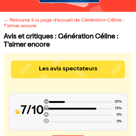
← Retourne à la page d'accueil de Génération Céline :
T'aimer encore
Avis et critiques : Génération Céline :
T'aimer encore
Les avis spectateurs
😍
25%
7/10
🤗
75%
😐
0%
🙁
0%