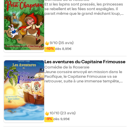
Comédie de la Roseraie
Et si les lapins sont pressés, les princesses
se rebellent et les fées sont espiègles. Il
parait même que le grand méchant loup,
serait gentil comme tout. Entrez, entrez, au
pays des merveilles, comptez 1, 2, 3 et dites
: "Il était une fois". Partez en voyage tout
doux avec votre petit chaperon, et une
galerie de personnages célèbres ou
polissons qui revisitent contes et
9/10 (35 avis)
comptines à leur façon.
-10%
dès 8,95€
Les aventures du Capitaine Frimousse
Comédie de la Roseraie
Jeune corsaire envoyé en mission dans le
Pacifique, le Capitaine Frimousse va se
retrouver, suite à une immense tempête,
échoué sur île déserte. Enfin, pas si déserte
que ça. Accompagné par des animaux
sauvages, aussi amicaux qu'espiègles, des
fantômes farceurs et étonnants, et par des
géants de pierre, le peureux Capitaine
Frimousse essaiera de trouver le moyen de
10/10 (23 avis)
rentrer chez lui et lever la malédiction
pesant sur l'île. Une épopée trépidante
-9%
dès 9,95€
remplie de farce, de gaieté et de fantaisie
pour toute la famille !