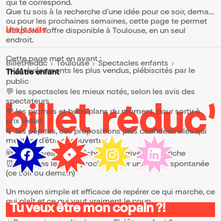
qui te correspond.
Que tu sois à la recherche d’une idée pour ce soir, demain
ou pour les prochaines semaines, cette page te permet
Lire la suite
d’explorer l’offre disponible à Toulouse, en un seul
endroit.
Cette page met en avant :
BilletReduc
Toulouse
Spectacles enfants
⭐ les événements les plus vendus, plébiscités par le
Théâtre enfant
public
💬 les spectacles les mieux notés, selon les avis des
spectateurs
💸 les promos et bons plans du moment, pour sortir à
prix réduit
💎 les pépites, ces propositions plus confidentielles qui
méritent d’être découvertes
🆕 les nouveautés, fraîchement arrivées à l’affiche
⏰ les dates les plus proches, pour une sortie spontanée
(ce soir ou demain)
Un moyen simple et efficace de repérer ce qui marche, ce
qui plaît et ce qui vaut vraiment le coup.
Tu veux être mon copain ?!