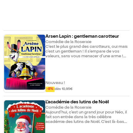
Arsen Lapin : gentleman carotteur
Comédie de la Roseraie
C'est le plus grand des carotteurs, oui mais
c'est un gentleman ! Il s'empare de vos
valeurs, sans vous menacer d'une arme !
Pour le carottage du siècle, il a besoin de se
faire aider. La cloche de Pâques est
enfermée, dans le plus protégé des
musées. Ouvrez bien vos grandes oreilles, il
vous fera participer !
Nouveau !
-8%
dès 10,95€
L'académie des lutins de Noël
Comédie de la Roseraie
Aujourd'hui, c'est un grand jour pour Néo, il
fait son entrée dans la très célèbre
académie des lutins de Noël. C'est là-bas
que le Père Noël forme et sélectionne ses
futurs petits camarades de fête de fin