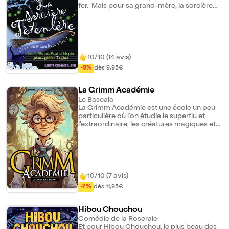
fer. Mais pour sa grand-mère, la sorcière
Panthère, c'est une autre affaire ! Elle
voudrait faire de Têtenlère une sorcière au
coeur de pierre. Têtenlère se transformera-
t-elle en coeur de pierre ? Mystère... Une
comédie et un concert de sorcières pour
toute la famille à prendre à la légère.
10/10 (14 avis)
-9%
dès 9,95€
La Grimm Académie
Le Bascala
La Grimm Académie est une école un peu
particulière où l'on étudie le superflu et
l'extraordinaire, les créatures magiques et
les sorcières. Le professeur Hansel Grimm
(Guillaume Haubois) revisite les contes de
notre enfance, sous forme de leçons, en
humour et en chansons, pour réunir les
petits et les grands. Mais dans cet univers,
il y a toujours quelque chose qui va de
10/10 (7 avis)
travers et très vite, le danger et l'aventure
-7%
dès 11,95€
s'invitent, réveillant le héros qui sommeille
en chacun de nous...
Hibou Chouchou
Comédie de la Roseraie
Et pour Hibou Chouchou, le plus beau des