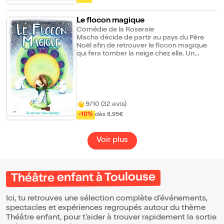
grands à partir de 3 ans qui mêle, chant,
marionnette, apprentissage et interactivité.
Le flocon magique
Comédie de la Roseraie
Macha décide de partir au pays du Père
Noël afin de retrouver le flocon magique
qui fera tomber la neige chez elle. Un
voyage entre sourires, chansons et féérie.
9/10 (32 avis)
-10%
dès 8,95€
Voir plus
Théâtre enfant à Toulouse
Ici, tu retrouves une sélection complète d’événements,
spectacles et expériences regroupés autour du thème
Théâtre enfant, pour t’aider à trouver rapidement la sortie