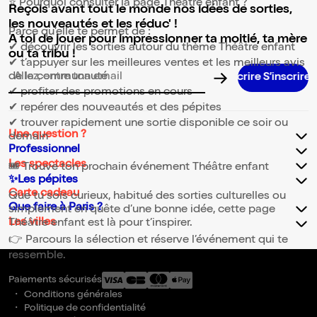
⭐ Pourquoi consulter la page Théâtre enfant ?
Reçois avant tout le monde nos idées de sorties,
les nouveautés et les réduc' !
Parce qu’elle te permet de :
A toi de jouer pour impressionner ta moitié, ta mère
✔ découvrir les sorties autour du thème Théâtre enfant
ou ta tribu !
✔ t’appuyer sur les meilleures ventes et les meilleurs avis
de la communauté
S’inscrire S’inscrire S’inscrire S’inscrire S’insc
Adresse email pour la newsletter
✔ profiter des promotions en cours
✔ repérer des nouveautés et des pépites
✔ trouver rapidement une sortie disponible ce soir ou
Une question ?
demain
Professionnel
Les spectacles
🎟️ Trouve ton prochain événement Théâtre enfant
✨Les pépites
Carte cadeau
Que tu sois curieux, habitué des sorties culturelles ou
Que faire à Paris ?
simplement en quête d’une bonne idée, cette page
Les villes
Théâtre enfant est là pour t’inspirer.
👉 Parcours la sélection et réserve l’événement qui te
ressemble.
Paiements sécurisés
Conditions générales
Politique de confidentialité