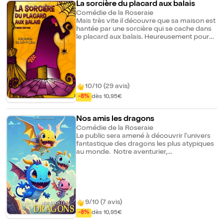
La sorcière du placard aux balais
Comédie de la Roseraie
Mais très vite il découvre que sa maison est
hantée par une sorcière qui se cache dans
le placard aux balais. Heureusement pour
Pierre, la sorcière reste silencieuse et bien
tranquille dans son placard, sauf si on a le
malheur de chanter : " Sorcière, sorcière,
prend garde à ton derrière ". Pierre sera-t-il
capable de résister à l'envie de chanter
cette maudite chanson ?
10/10 (29 avis)
-8%
dès 10,95€
Nos amis les dragons
Comédie de la Roseraie
Le public sera amené à découvrir l'univers
fantastique des dragons les plus atypiques
au monde. Notre aventurier,
dragonologue, guidera les enfants à
découvrir des dragons aux couleurs
chatoyantes, aux formes inattendues et aux
talents étonnants. Les enfants seront
invités à danser et à participer avec les
dragons tout au long de l'aventure. Les
9/10 (7 avis)
parents seront également conquis par les
-8%
dès 10,95€
moments de rire et les surprises que ce