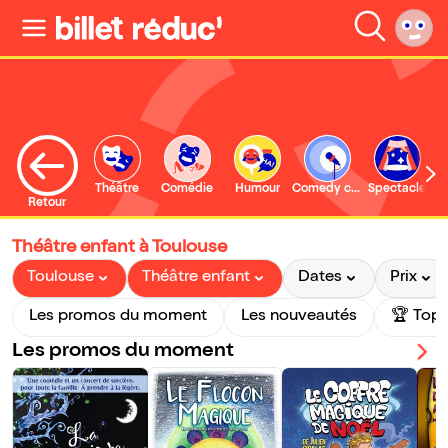
Théâtre
Comédie
Humour
Comedy club
Spectacle
Retour
Théâtre enfant à Toulouse
Toulouse
Théâtre enfant
Dates
Prix
Les promos du moment
Les nouveautés
🏆 Top 
Les promos du moment