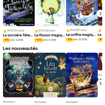
9/10 (67 avis)
10
10/10 (14 avis)
9/10 (32 avis)
Le coffre magique
La s
La sorcière Tétenl
Le flocon magiqu
de Noël
card
ère
e
-8%
dès 10,95€
-8%
-9%
dès 9,95€
-10%
dès 8,95€
Les nouveautés
Nouve
La c
e la
-15%
yna
Nouveau !
Nouveau !
Nouveau !