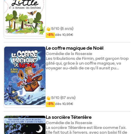
qui mêle, énigmes, danse et interactivité.
Ce spectacle participatif fait le bonheur
des enfants et des parents.
9/10 (8 avis)
-8%
dès 10,95€
Le coffre magique de Noël
Comédie de la Roseraie
Les tribulations de Firmin, petit garçon trop
gâté qui, grâce à un coffre magique, va
voyager au-delà de ce qu'il aurait pu
imaginer et va apprendre l'essentiel. Il en
gardera un souvenir... Son plus beau
cadeau de Noël. Des personnages
loufoques, des situations rocambolesques,
un zeste d'aventure et beaucoup de
tendresse. Tous ces éléments sont réunis
9/10 (67 avis)
dans cette histoire qui fleure bon la magie
-8%
dès 10,95€
de Noël.
La sorcière Tétenlère
Comédie de la Roseraie
La sorcière Têtenlère est libre comme l'air.
Elle fait tout à l'envers, avec son balai fil de