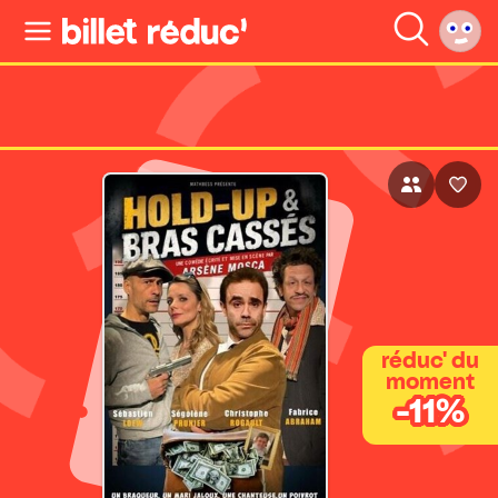
réduc' du
moment
-11%