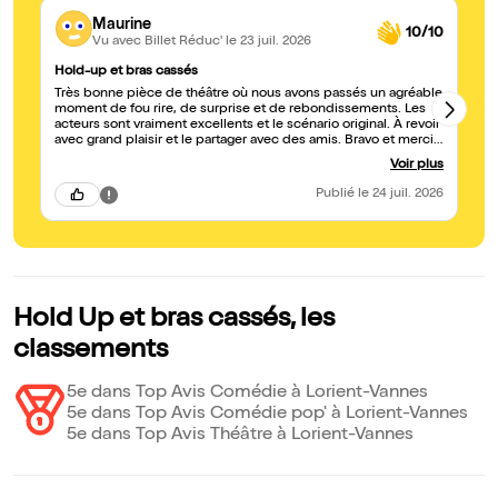
Maurine
10/10
Vu avec Billet Réduc'
le 23 juil. 2026
Hold-up et bras cassés
T
Très bonne pièce de théâtre où nous avons passés un agréable
Be
moment de fou rire, de surprise et de rebondissements. Les
fa
acteurs sont vraiment excellents et le scénario original. À revoir
avec grand plaisir et le partager avec des amis. Bravo et merci à
toute l'équipe où chacun tenait un rôle qui est à la hauteur de
Voir plus
leur talent. Nous avons adorés
Publié
le 24 juil. 2026
Hold Up et bras cassés, les
classements
5e dans Top Avis Comédie à Lorient-Vannes
5e dans Top Avis Comédie pop' à Lorient-Vannes
5e dans Top Avis Théâtre à Lorient-Vannes