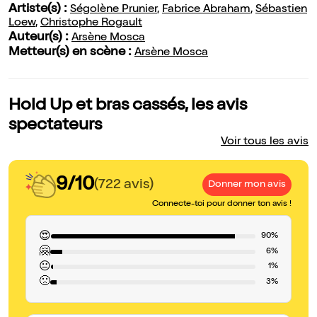
Artiste(s) :
Ségolène Prunier
,
Fabrice Abraham
,
Sébastien
Loew
,
Christophe Rogault
Auteur(s) :
Arsène Mosca
Metteur(s) en scène :
Arsène Mosca
Hold Up et bras cassés, les avis
spectateurs
Voir tous les avis
9/10
(722 avis)
Donner mon avis
Connecte-toi pour donner ton avis !
😍
90%
🤗
6%
😐
1%
🙁
3%