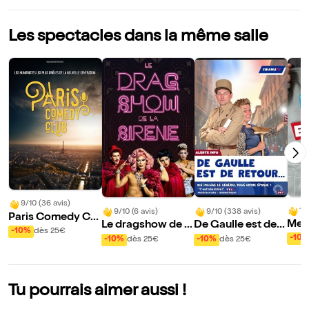
Les spectacles dans la même salle
9/10 (36 avis)
10
9/10 (6 avis)
9/10 (338 avis)
Paris Comedy Clu
Mes 
Le dragshow de la
De Gaulle est de r
b
-10%
dès 25€
mou
sirène : La sirène à
etour
-10
-10%
dès 25€
-10%
dès 25€
rde
barbe
Tu pourrais aimer aussi !