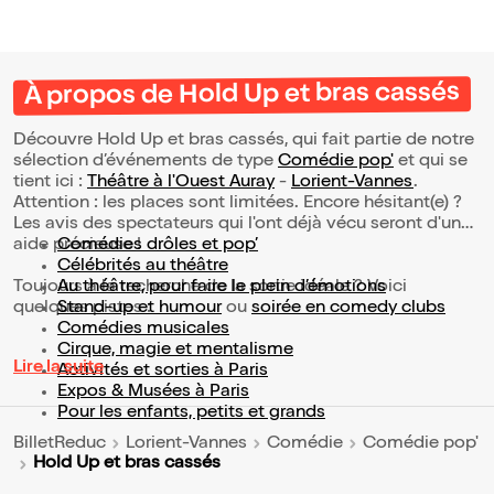
À propos de Hold Up et bras cassés
Découvre Hold Up et bras cassés, qui fait partie de notre
sélection d’événements de type
Comédie pop'
et qui se
tient ici :
Théâtre à l'Ouest Auray
-
Lorient-Vannes
.
Attention : les places sont limitées. Encore hésitant(e) ?
Les avis des spectateurs qui l'ont déjà vécu seront d'une
aide précieuse !
Comédies drôles et pop’
Célébrités au théâtre
Toujours à la recherche de la sortie idéale ? Voici
Au théâtre, pour faire le plein d’émotions
quelques pistes :
Stand-up et humour
ou
soirée en comedy clubs
Comédies musicales
Cirque, magie et mentalisme
Lire la suite
Activités et sorties à Paris
Expos & Musées à Paris
Pour les enfants, petits et grands
BilletReduc
Lorient-Vannes
Comédie
Comédie pop'
Hold Up et bras cassés