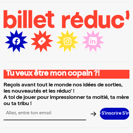
Tu veux être mon copain ?!
Reçois avant tout le monde nos idées de sorties,
les nouveautés et les réduc' !
A toi de jouer pour impressionner ta moitié, ta mère
ou ta tribu !
S’inscrire S’inscrire S’i
Adresse email pour la newsletter