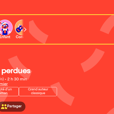
Enfant
Concert
Activité
s perdues
is)
•
2 h 30 min
mier
pté d'un
Grand auteur
oman
classique
Partager