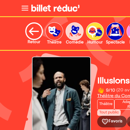
Retour
Théâtre
Comédie
Humour
Spectacle
Illusion
9/10
(20 av
Théâtre du Cor
Ada
Théâtre
r
Tout public
Favoris