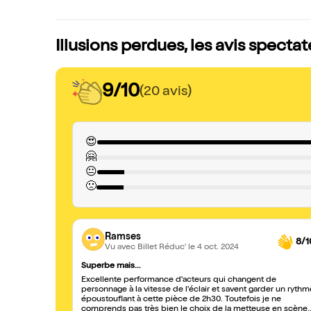
Illusions perdues, les avis spectat
9/10
(20 avis)
😍
🤗
😐
🙁
Ramses
8/1
Vu avec Billet Réduc'
le 4 oct. 2024
Superbe mais…
Excellente performance d'acteurs qui changent de
personnage à la vitesse de l'éclair et savent garder un rythm
époustouflant à cette pièce de 2h30. Toutefois je ne
comprends pas très bien le choix de la metteuse en scène