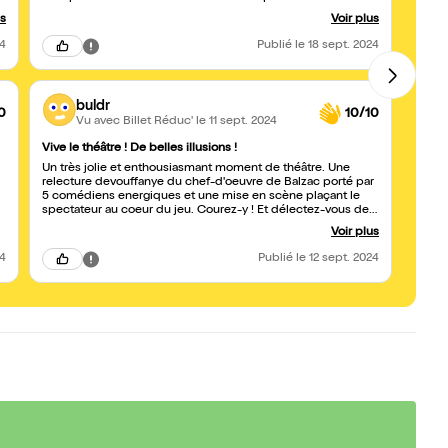
scène qui donne l'impression que la pièce se passe de nos
merve
us
Voir plus
jours. C'est très actuel, inattendu, inventif, avec des
vie à
moments magiques, comme le récital de l'actrice Coralie,
chang
24
Publié
le 18 sept. 2024
aimée de Lucien, qui déclame les vers des villes
diffi
tentaculaires, c'est magnifique ! Les acteurs sont tous
coméd
jeunes, ils vivent leurs rôles avec enthousiasme, et
perso
conviction ! la pièce est longue, mais on ne sent pas passer
buldr
les heures.
0
10/10
Vu avec Billet Réduc'
le 11 sept. 2024
Vive le théâtre ! De belles illusions !
Balza
Un très jolie et enthousiasmant moment de théâtre. Une
Merci
relecture devouffanye du chef-d'oeuvre de Balzac porté par
troup
5 comédiens energiques et une mise en scène plaçant le
nous 
spectateur au coeur du jeu. Courez-y ! Et délectez-vous de
compo
ces Illusions perdues !
rendu
Voir plus
24
Publié
le 12 sept. 2024