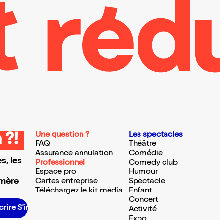
Une question ?
Les spectacles
 ?!
FAQ
Théâtre
Assurance annulation
Comédie
s, les
Professionnel
Comedy club
Espace pro
Humour
 mère
Cartes entreprise
Spectacle
Téléchargez le kit média
Enfant
Concert
rire S’inscrire S’inscrire S’inscrire S’inscrire S’inscrire S’inscrire S’inscrire S’inscrire S’inscrire S’inscrire S’inscrire
Activité
Expo