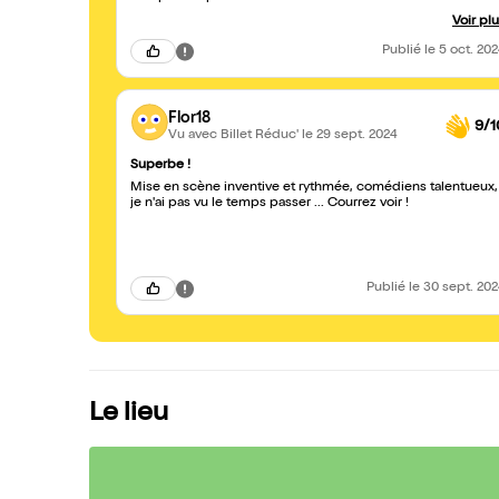
d'avoir confié le rôle de Lucien de Rubempré à une femme.
Voir pl
Non pas que l'actrice ne soit pas excellente mais elle reste
une femme que personnellement j'ai eu beaucoup de mal à
Publié
le 5 oct. 20
voir en homme, qui plus est, en arriviste.
Flor18
9/1
Vu avec Billet Réduc'
le 29 sept. 2024
Superbe !
Mise en scène inventive et rythmée, comédiens talentueux,
je n'ai pas vu le temps passer ... Courrez voir !
Publié
le 30 sept. 20
Le lieu