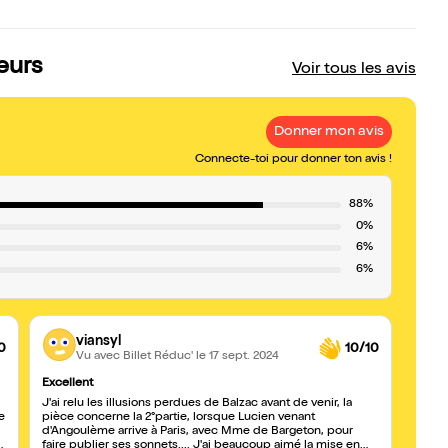
eurs
Voir tous les avis
Donner mon avis
Connecte-toi pour donner ton avis !
88%
0%
6%
6%
viansyl
0
10/10
Vu avec Billet Réduc'
le 17 sept. 2024
Excellent
Presq
J'ai relu les illusions perdues de Balzac avant de venir, la
C'est 
e
pièce concerne la 2°partie, lorsque Lucien venant
imagi
d'Angoulème arrive à Paris, avec Mme de Bargeton, pour
par d
faire publier ses sonnets.... J'ai beaucoup aimé la mise en
intére