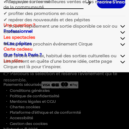
✔ t’appuyer sur les meilleures ventes et les meilleurs avis
Adresse email pour la newsletter
de la communauté
✔ profiter des promotions en cours
✔ repérer des nouveautés et des pépites
Une question ?
✔ trouver rapidement une sortie disponible ce soir ou
Professionnel
demain
Les spectacles
✨Les pépites
🎟️ Trouve ton prochain événement Cirque
Carte cadeau
Que faire à Paris ?
Que tu sois curieux, habitué des sorties culturelles ou
Les villes
simplement en quête d’une bonne idée, cette page
Cirque est là pour t’inspirer.
👉 Parcours la sélection et réserve l’événement qui te
ressemble.
Paiements sécurisés
Conditions générales
Politique de confidentialité
Mentions légales et CGU
Chartes cookies
Plateforme d'éthique et de conformité
Accessibilité
Gestion des cookies