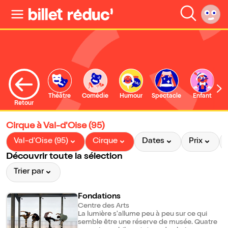
Théâtre
Comédie
Humour
Spectacle
Enfant
Retour
Cirque à Val-d'Oise (95)
Val-d'Oise (95)
Cirque
Dates
Prix
Découvrir toute la sélection
Trier par
Fondations
Centre des Arts
La lumière s'allume peu à peu sur ce qui
semble être une réserve de musée. Quatre