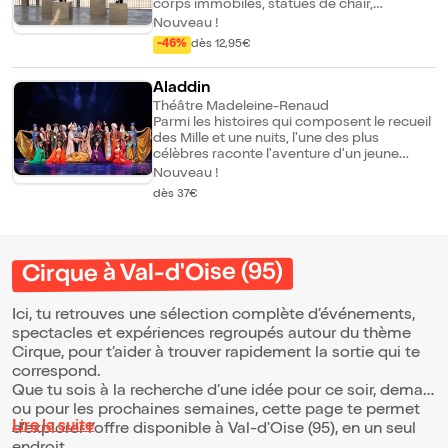
corps immobiles, statues de chair,
s'animent doucement. Un paysage d'acier
Nouveau !
et de structures improbables les entoure.
-46%
dès 12,95€
Une humanité fragile finit par émerger, à la
recherche d'un équilibre, d'une manière
d'habiter le monde. Dans cet espace
Aladdin
suspendu dans le temps, tout devient
Théâtre Madeleine-Renaud
instable : les repères, les corps, la gravité.
Parmi les histoires qui composent le recueil
Ensemble, ils jouent, cherchent, tombent et
des Mille et une nuits, l'une des plus
recommencent. Ensemble, ils dansent.
célèbres raconte l'aventure d'un jeune
homme pauvre mais rusé : Aladdin. The
Nouveau !
Circus show s'empare de ce conte et le
dès 37€
transpose à la scène par le biais de la danse
et les arts du cirque. Le public découvre un
univers oriental peuplé de personnages
familiers : la princesse Jasmine, le malicieux
Génie de la Lampe, le redoutable Jafar...
Cirque à Val-d'Oise (95)
Acrobates, danseurs, jongleurs et
équilibristes enchaînent numéros aériens,
Ici, tu retrouves une sélection complète d’événements,
chorégraphies et prouesses techniques.
Les costumes bigarrés et flamboyants, la
spectacles et expériences regroupés autour du thème
musique originale qui mêle influences
Cirque, pour t’aider à trouver rapidement la sortie qui te
orientales et sonorités contemporaines,
correspond.
contribuent à créer une atmosphère
Que tu sois à la recherche d’une idée pour ce soir, demain
magique et immersive.
ou pour les prochaines semaines, cette page te permet
Lire la suite
d’explorer l’offre disponible à Val-d'Oise (95), en un seul