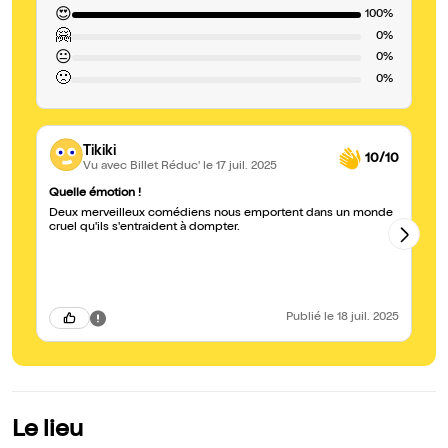
😍
100%
🤗
0%
😐
0%
🙁
0%
Tikiki
10/10
Vu avec Billet Réduc'
le 17 juil. 2025
Quelle émotion !
Ju
Deux merveilleux comédiens nous emportent dans un monde
Le
cruel qu'ils s'entraident à dompter.
co
hu
Publié
le 18 juil. 2025
Le lieu