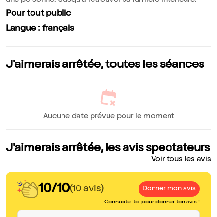
une personne. Jusqu'à retrouver sa lumière intérieure.
Pour tout public
Langue : français
J'aimerais arrêtée, toutes les séances
Aucune date prévue pour le moment
J'aimerais arrêtée, les avis spectateurs
Voir tous les avis
10/10
(10 avis)
Donner mon avis
Connecte-toi pour donner ton avis !