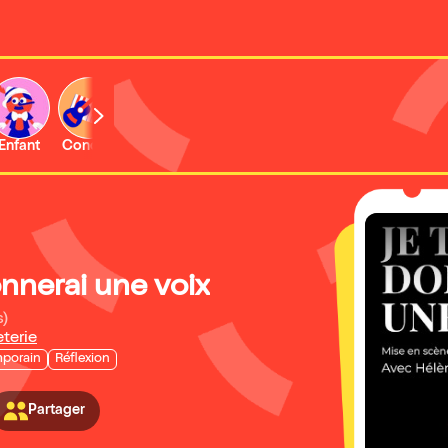
Enfant
Concert
Activité
nnerai une voix
s)
eterie
porain
Réflexion
Partager