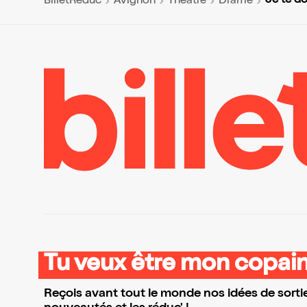
Je te do
BilletReduc
Avignon
Théâtre
Drame
Tu veux être mon copain
Reçois avant tout le monde nos idées de sortie