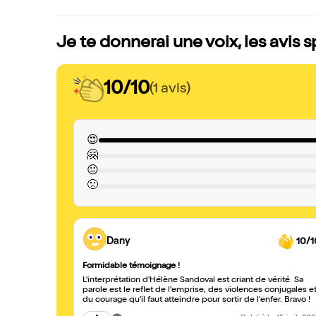
Je te donnerai une voix, les avis 
10/10
(1 avis)
😍
🤗
😐
🙁
Dany
10/1
Formidable témoignage !
L'interprétation d'Hélène Sandoval est criant de vérité. Sa
parole est le reflet de l'emprise, des violences conjugales e
du courage qu’il faut atteindre pour sortir de l'enfer. Bravo !