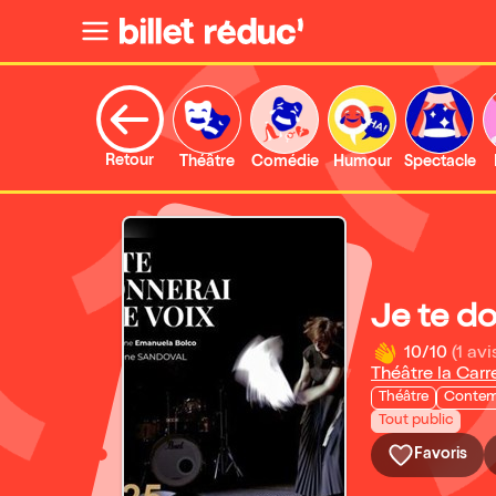
Retour
Théâtre
Comédie
Humour
Spectacle
Je te do
10/10
(1 avi
Théâtre la Carr
Théâtre
Contem
Tout public
Favoris