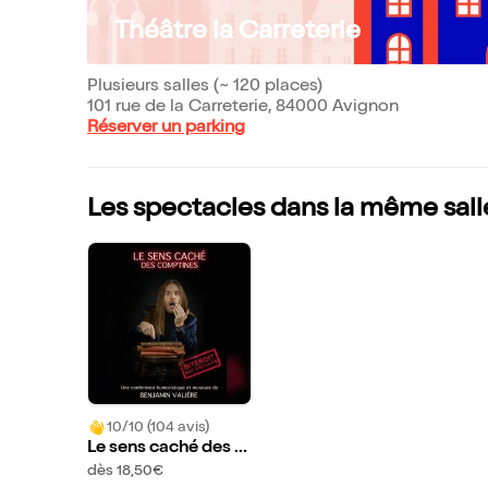
Théâtre la Carreterie
Plusieurs salles (~ 120 places)
101 rue de la Carreterie, 84000 Avignon
Réserver un parking
Les spectacles dans la même sall
10/10 (104 avis)
Le sens caché des c
omptines
dès 18,50€