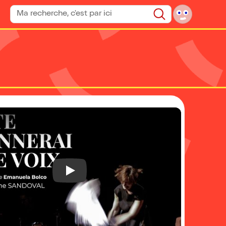
Rechercher un spectacle
Rechercher