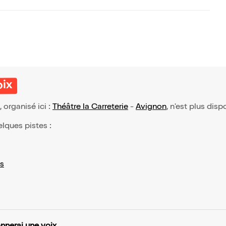
oix
, organisé ici :
Théâtre la Carreterie
-
Avignon
, n'est plus disp
elques pistes :
s