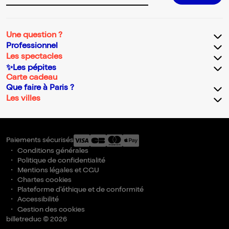
Une question ?
Professionnel
Les spectacles
✨Les pépites
Carte cadeau
Que faire à Paris ?
Les villes
Paiements sécurisés
Conditions générales
Politique de confidentialité
Mentions légales et CGU
Chartes cookies
Plateforme d'éthique et de conformité
Accessibilité
Gestion des cookies
billetreduc © 2026