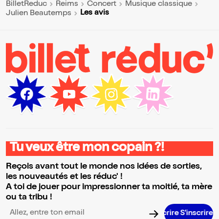
BilletReduc
Reims
Concert
Musique classique
Les avis
Julien Beautemps
Tu veux être mon copain ?!
Reçois avant tout le monde nos idées de sorties,
les nouveautés et les réduc' !
A toi de jouer pour impressionner ta moitié, ta mère
ou ta tribu !
S’inscri
Adresse email pour la newsletter