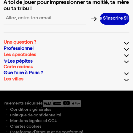
A toi de jouer pour impressionner ta moitié, ta mère
ou ta tribu !
S’inscrire S’inscrire
Adresse email pour la newsletter
Une question ?
Professionnel
Les spectacles
✨Les pépites
Carte cadeau
Que faire à Paris ?
Les villes
Paiements sécurisés
Conditions générales
Politique de confidentialité
Mentions légales et CGU
Chartes cookies
Plateforme d'éthique et de conformité