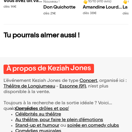
Vous avez dit vals
10/10 (410 avis)
Nouveau !
6/
es ?
Amandine Lourdel
dès 14€
Don Quichotte
La p
dans Renversée
nim
dès 38€
dès 21€
dès 3
Tu pourrais aimer aussi !
À propos de Keziah Jones
L’événement Keziah Jones de type
Concert
, organisé ici :
Théâtre de Longjumeau
-
Essonne (91)
, n'est plus
disponible à la vente.
Toujours à la recherche de la sortie idéale ? Voici
quelques pistes :
Comédies drôles et pop’
Célébrités au théâtre
Au théâtre, pour faire le plein d’émotions
Stand-up et humour
ou
soirée en comedy clubs
Comédies musicales