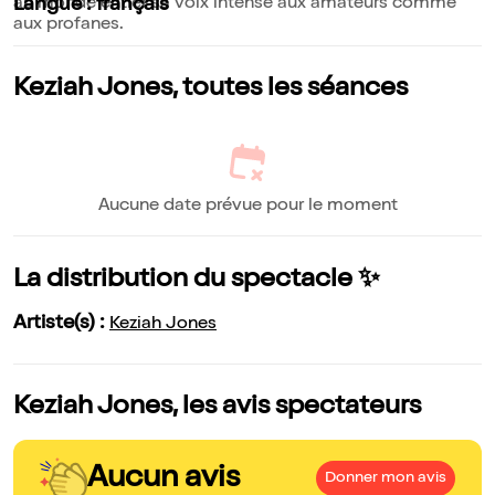
au monde entier sa voix intense aux amateurs comme
Langue : français
aux profanes.
Keziah Jones, toutes les séances
Aucune date prévue pour le moment
La distribution du spectacle ✨
Artiste(s) :
Keziah Jones
Keziah Jones, les avis spectateurs
Aucun avis
Donner mon avis