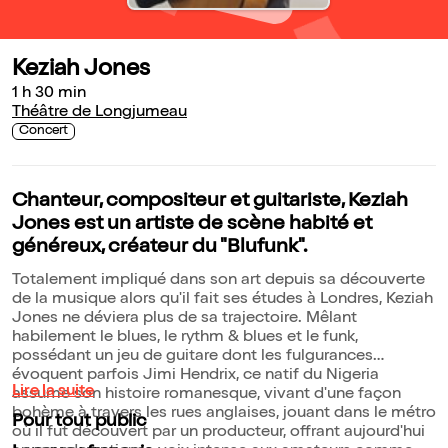
Keziah Jones
1 h 30 min
Théâtre de Longjumeau
Concert
Chanteur, compositeur et guitariste, Keziah
Jones est un artiste de scène habité et
généreux, créateur du "Blufunk".
Totalement impliqué dans son art depuis sa découverte
de la musique alors qu'il fait ses études à Londres, Keziah
Jones ne déviera plus de sa trajectoire. Mêlant
habilement le blues, le rythm & blues et le funk,
possédant un jeu de guitare dont les fulgurances
évoquent parfois Jimi Hendrix, ce natif du Nigeria
Lire la suite
assume son histoire romanesque, vivant d'une façon
bohème à travers les rues anglaises, jouant dans le métro
Pour tout public
où il fut découvert par un producteur, offrant aujourd'hui